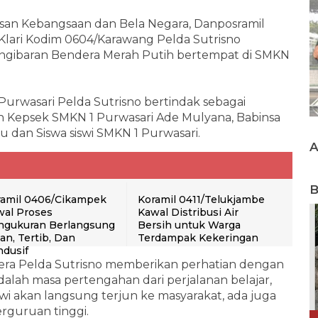
an Kebangsaan dan Bela Negara, Danposramil
Klari Kodim 0604/Karawang Pelda Sutrisno
ngibaran Bendera Merah Putih bertempat di SMKN
urwasari Pelda Sutrisno bertindak sebagai
eh Kepsek SMKN 1 Purwasari Ade Mulyana, Babinsa
u dan Siswa siswi SMKN 1 Purwasari.
B
ramil 0406/Cikampek
Koramil 0411/Telukjambe
wal Proses
Kawal Distribusi Air
ngukuran Berlangsung
Bersih untuk Warga
n, Tertib, Dan
Terdampak Kekeringan
dusif
era Pelda Sutrisno memberikan perhatian dengan
lah masa pertengahan dari perjalanan belajar,
swi akan langsung terjun ke masyarakat, ada juga
rguruan tinggi.