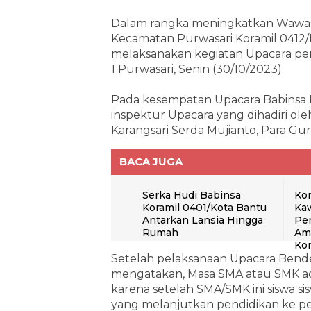
Dalam rangka meningkatkan Wawas
Kecamatan Purwasari Koramil 0412/
melaksanakan kegiatan Upacara pe
1 Purwasari, Senin (30/10/2023).
Pada kesempatan Upacara Babinsa P
inspektur Upacara yang dihadiri ol
Karangsari Serda Mujianto, Para Gur
BACA JUGA
Serka Hudi Babinsa
Ko
Koramil 0401/Kota Bantu
Ka
Antarkan Lansia Hingga
Pe
Rumah
Ama
Kon
Setelah pelaksanaan Upacara Bend
mengatakan, Masa SMA atau SMK ada
karena setelah SMA/SMK ini siswa si
yang melanjutkan pendidikan ke pe