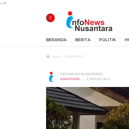
-->
BERANDA
BERITA
POLITIK
H
Home
›
KARAWANG
INFONEWS NUSANTARA
-
KARAWANG
3 TAHUN LALU