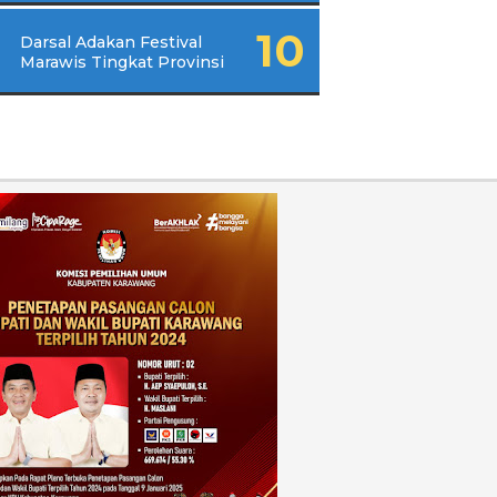
Darsal Adakan Festival
Marawis Tingkat Provinsi