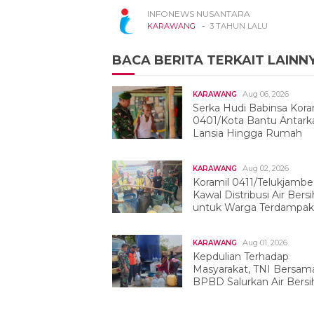
INFONEWS NUSANTARA
-
KARAWANG
3 TAHUN LALU
BACA BERITA TERKAIT LAINN
Aug 06, 2026
KARAWANG
Serka Hudi Babinsa Kora
0401/Kota Bantu Antark
Lansia Hingga Rumah
Aug 02, 2026
KARAWANG
Koramil 0411/Telukjambe
Kawal Distribusi Air Bersi
untuk Warga Terdampak
Kekeringan
Aug 01, 2026
KARAWANG
Kepdulian Terhadap
Masyarakat, TNI Bersam
BPBD Salurkan Air Bersih
Tegalwaru