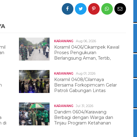
YA
Aug 06, 2026
KARAWANG
mil
Koramil 0406/Cikampek Kawal
an
Proses Pengukuran
Berlangsung Aman, Tertib,
Dan Kondusif
Aug 01, 2026
KARAWANG
Koramil 0408/Cilamaya
h
Bersama Forkopimcam Gelar
Patroli Gabungan Lintas
Sektor
Jul 31, 2026
KARAWANG
Dandim 0604/Karawang
a
Berbagi dengan Warga dan
 di
Tinjau Program Ketahanan
Pangan