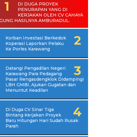
DI DUGA PROYEK
PENURAPAN YANG DI
KERJAKAN OLEH CV CAHAYA
GUNG HASILNYA AMBURADUL.
Korban Investasi Berkedok
Koperasi Laporkan Pelaku
Ke Porles Karawang
Datangi Pengadilan Negeri
Karawang Para Pedagang
Pasar Rengasdengklok Didampingi
LBH GMBI, Ajukan Gugatan dan
Menuntut Keadilan
Di Duga CV Sinar Tiga
Bintang Kerjakan Proyek
Baru Hitungan Hari Sudah Rusak
Parah