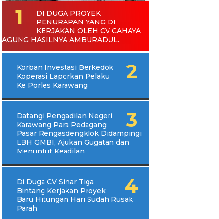
DI DUGA PROYEK
PENURAPAN YANG DI
KERJAKAN OLEH CV CAHAYA
AGUNG HASILNYA AMBURADUL.
Korban Investasi Berkedok
Koperasi Laporkan Pelaku
Ke Porles Karawang
Datangi Pengadilan Negeri
Karawang Para Pedagang
Pasar Rengasdengklok Didampingi
LBH GMBI, Ajukan Gugatan dan
Menuntut Keadilan
Di Duga CV Sinar Tiga
Bintang Kerjakan Proyek
Baru Hitungan Hari Sudah Rusak
Parah