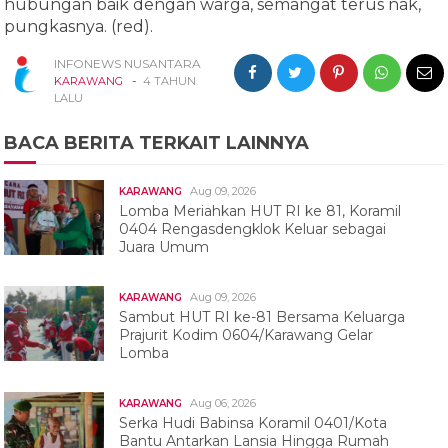
hubungan baik dengan warga, semangat terus nak,
pungkasnya. (red).
INFONEWS NUSANTARA
-
KARAWANG
4 TAHUN
LALU
BACA BERITA TERKAIT LAINNYA
Aug 09, 2026
KARAWANG
Lomba Meriahkan HUT RI ke 81, Koramil
0404 Rengasdengklok Keluar sebagai
Juara Umum
Aug 09, 2026
KARAWANG
Sambut HUT RI ke-81 Bersama Keluarga
Prajurit Kodim 0604/Karawang Gelar
Lomba
Aug 06, 2026
KARAWANG
Serka Hudi Babinsa Koramil 0401/Kota
Bantu Antarkan Lansia Hingga Rumah