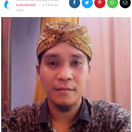
-
KARAWANG
4 TAHUN
LALU