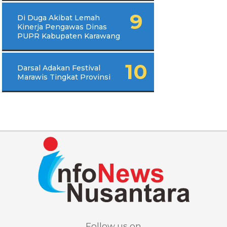
Di Duga Akibat Lemah
Kinerja Pengawas Dinas
PUPR Kabupaten Karawang
Darsal Adakan Festival
Marawis Tingkat Provinsi
Follow us on