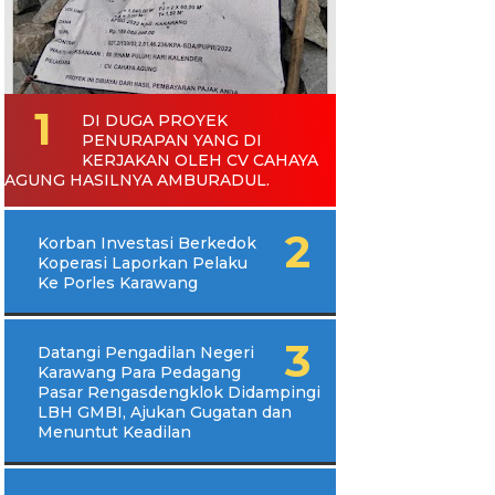
DI DUGA PROYEK
PENURAPAN YANG DI
KERJAKAN OLEH CV CAHAYA
AGUNG HASILNYA AMBURADUL.
Korban Investasi Berkedok
Koperasi Laporkan Pelaku
Ke Porles Karawang
Datangi Pengadilan Negeri
Karawang Para Pedagang
Pasar Rengasdengklok Didampingi
LBH GMBI, Ajukan Gugatan dan
Menuntut Keadilan