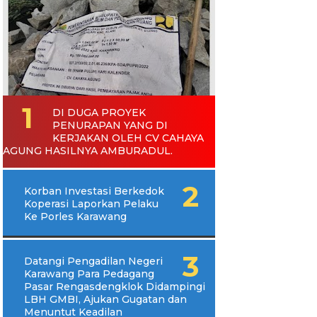
DI DUGA PROYEK
PENURAPAN YANG DI
KERJAKAN OLEH CV CAHAYA
AGUNG HASILNYA AMBURADUL.
Korban Investasi Berkedok
Koperasi Laporkan Pelaku
Ke Porles Karawang
Datangi Pengadilan Negeri
Karawang Para Pedagang
Pasar Rengasdengklok Didampingi
LBH GMBI, Ajukan Gugatan dan
Menuntut Keadilan