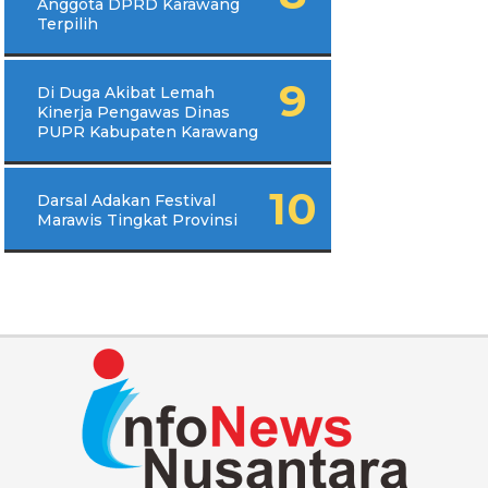
Anggota DPRD Karawang
Terpilih
Di Duga Akibat Lemah
Kinerja Pengawas Dinas
PUPR Kabupaten Karawang
Darsal Adakan Festival
Marawis Tingkat Provinsi