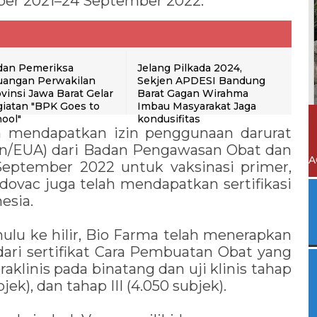
ber 2021–24 September 2022.
dan Pemeriksa
Jelang Pilkada 2024,
uangan Perwakilan
Sekjen APDESI Bandung
vinsi Jawa Barat Gelar
Barat Gagan Wirahma
iatan "BPK Goes to
Imbau Masyarakat Jaga
ool"
kondusifitas
ah mendapatkan izin penggunaan darurat
on/EUA) dari Badan Pengawasan Obat dan
A
ptember 2022 untuk vaksinasi primer,
Indovac juga telah mendapatkan sertifikasi
esia.
hulu ke hilir, Bio Farma telah menerapkan
 dari sertifikat Cara Pembuatan Obat yang
aklinis pada binatang dan uji klinis tahap
bjek), dan tahap III (4.050 subjek).