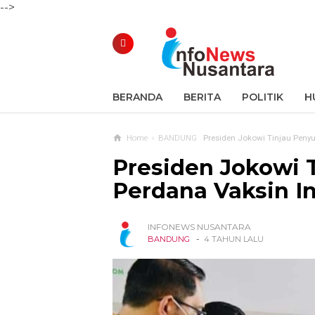
-->
BERANDA
BERITA
POLITIK
H
Home
›
BANDUNG
Presiden Jokowi Tinjau Peny
Presiden Jokowi 
Perdana Vaksin I
INFONEWS NUSANTARA
-
BANDUNG
4 TAHUN LALU