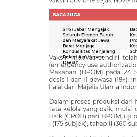
vaksin Covid-19 sejak Novem
BACA JUGA
SPSI Jabar Mengajak
Ba
Seluruh Elemen Buruh
Ke
dan Masyarakat Jawa
Pro
Barat Menjaga
Keg
Kondusifitas Menjelang
Sch
Vaksin IndoVac sendiri tel
Pelantikan Kepala
Daerah
(emergency use authorizati
Makanan (BPOM) pada 24 Se
dosis I dan II dewasa (18+). 
halal dari Majelis Ulama Indon
Dalam proses produksi dari 
tata kelola yang baik, mulai
Baik (CPOB) dari BPOM, uji pr
I (175 subjek), tahap II (360 su