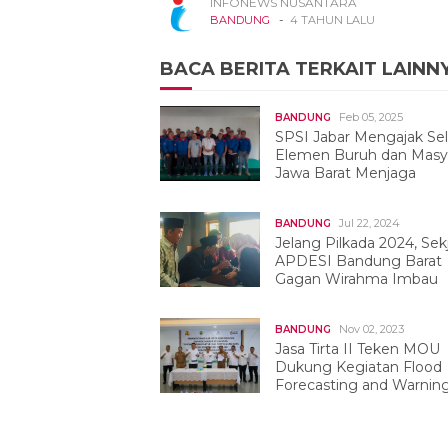
INFONEWS NUSANTARA
-
BANDUNG
4 TAHUN LALU
BACA BERITA TERKAIT LAINN
Feb 05, 2025
BANDUNG
SPSI Jabar Mengajak Se
Elemen Buruh dan Masy
Jawa Barat Menjaga
Kondusifitas Menjelang Pelantikan Ke
Daerah
Jul 22, 2024
BANDUNG
Jelang Pilkada 2024, Sek
APDESI Bandung Barat
Gagan Wirahma Imbau
Masyarakat Jaga kondusifitas
Nov 02, 2023
BANDUNG
Jasa Tirta II Teken MOU
Dukung Kegiatan Flood
Forecasting and Warnin
System