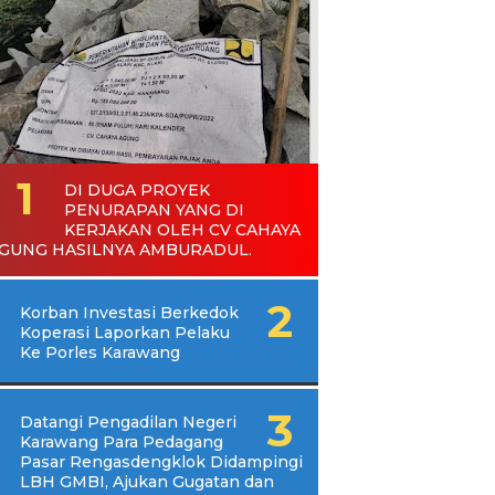
DI DUGA PROYEK
PENURAPAN YANG DI
KERJAKAN OLEH CV CAHAYA
GUNG HASILNYA AMBURADUL.
Korban Investasi Berkedok
Koperasi Laporkan Pelaku
Ke Porles Karawang
Datangi Pengadilan Negeri
Karawang Para Pedagang
Pasar Rengasdengklok Didampingi
LBH GMBI, Ajukan Gugatan dan