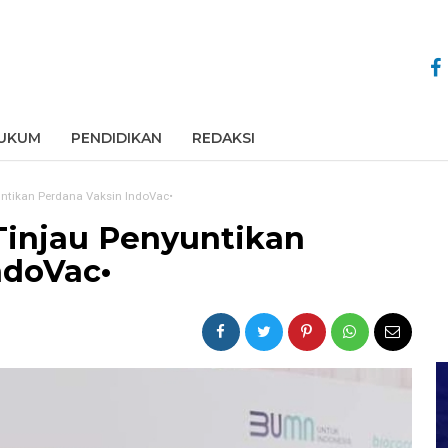
UKUM
PENDIDIKAN
REDAKSI
untikan Perdana Vaksin IndoVac•
Tinjau Penyuntikan
ndoVac•