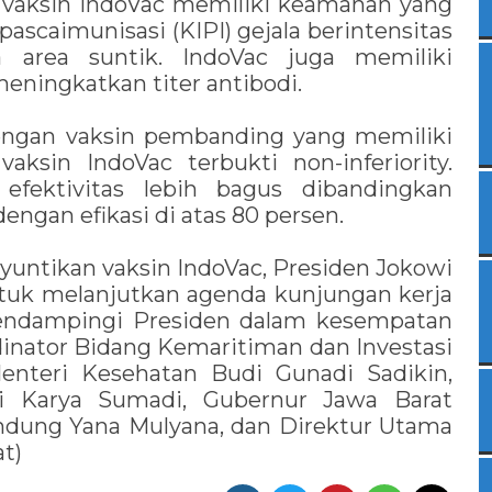
ut, vaksin IndoVac memiliki keamanan yang
pascaimunisasi (KIPI) gejala berintensitas
a area suntik. IndoVac juga memiliki
meningkatkan titer antibodi.
engan vaksin pembanding yang memiliki
vaksin IndoVac terbukti non-inferiority.
 efektivitas lebih bagus dibandingkan
ngan efikasi di atas 80 persen.
yuntikan vaksin IndoVac, Presiden Jokowi
tuk melanjutkan agenda kunjungan kerja
mendampingi Presiden dalam kesempatan
dinator Bidang Kemaritiman dan Investasi
Menteri Kesehatan Budi Gunadi Sadikin,
i Karya Sumadi, Gubernur Jawa Barat
ndung Yana Mulyana, dan Direktur Utama
t)