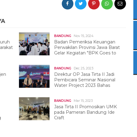
YA
Nov 15, 2024
BANDUNG
luruh
Badan Pemeriksa Keuangan
arakat
Perwakilan Provinsi Jawa Barat
Gelar Kegiatan "BPK Goes to
pala
School"
Dec 25, 2023
BANDUNG
jen
Direktur OP Jasa Tirta II Jadi
Pembicara Seminar Nasional
Water Project 2023 Bahas
Smart Watershed Management
Mar 15, 2023
BANDUNG
Jasa Tirta II Promosikan UMK
pada Pameran Bandung Ide
g
Craft