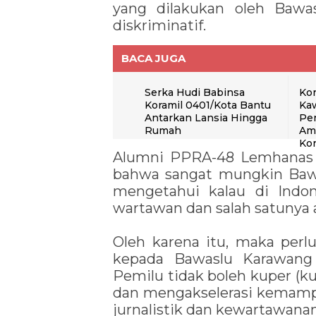
yang dilakukan oleh Bawa
diskriminatif.
BACA JUGA
Serka Hudi Babinsa
Ko
Koramil 0401/Kota Bantu
Ka
Antarkan Lansia Hingga
Pe
Rumah
Ama
Kon
Alumni PPRA-48 Lemhanas 
bahwa sangat mungkin Baw
mengetahui kalau di Indon
wartawan dan salah satunya 
Oleh karena itu, maka perl
kepada Bawaslu Karawang
Pemilu tidak boleh kuper (k
dan mengakselerasi kemamp
jurnalistik dan kewartawanan