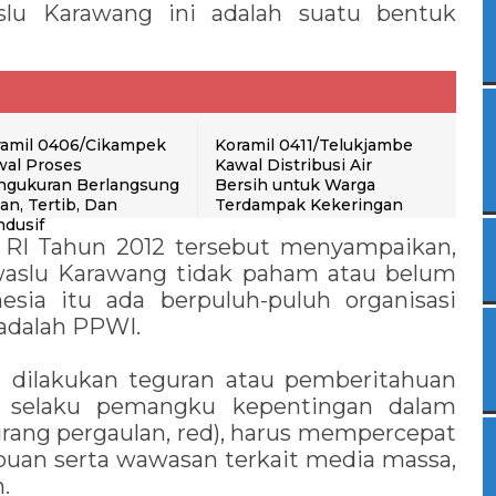
slu Karawang ini adalah suatu bentuk
ramil 0406/Cikampek
Koramil 0411/Telukjambe
wal Proses
Kawal Distribusi Air
ngukuran Berlangsung
Bersih untuk Warga
n, Tertib, Dan
Terdampak Kekeringan
dusif
RI Tahun 2012 tersebut menyampaikan,
aslu Karawang tidak paham atau belum
esia itu ada berpuluh-puluh organisasi
adalah PPWI.
u dilakukan teguran atau pemberitahuan
 selaku pemangku kepentingan dalam
urang pergaulan, red), harus mempercepat
uan serta wawasan terkait media massa,
.