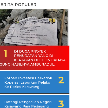
ERITA POPULER
DI DUGA PROYEK
PENURAPAN YANG DI
KERJAKAN OLEH CV CAHAYA
GUNG HASILNYA AMBURADUL.
Korban Investasi Berkedok
Koperasi Laporkan Pelaku
Ke Porles Karawang
Datangi Pengadilan Negeri
Karawang Para Pedagang