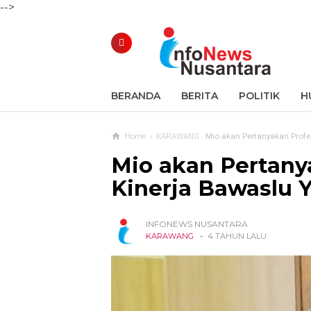
-->
BERANDA
BERITA
POLITIK
H
Home
›
KARAWANG
Mio akan Pertanyakan Profe
Mio akan Pertany
Kinerja Bawaslu 
INFONEWS NUSANTARA
-
KARAWANG
4 TAHUN LALU