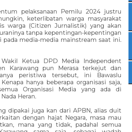
entum pelaksanaan Pemilu 2024 justru
mungkin, keterlibatan warga masyarakat
s warga (Citizen Jurnalistik) yang akan
nuraninya tanpa kepentingan-kepentingan
adi pada media-media mainstream saat ini.
i, Wakil Ketua DPD Media Independent
ten Karawang pun Merasa terkejut dan
anya peristiwa tersebut, ini Bawaslu
Kenapa hanya beberapa organisasi saja,
semua Organisasi Media yang ada di
 Nada Heran.
ng dipakai juga kan dari APBN, alias duit
erkaitan dengan hajat Negara, masa mau
batkan, mana yang tidak, padahal semua
Karawang sama saja, sebagai wadah