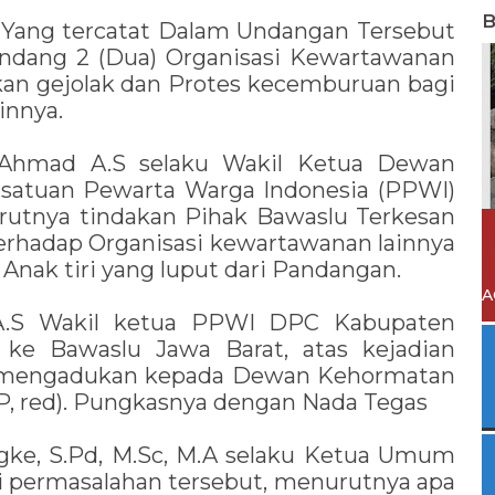
B
 Yang tercatat Dalam Undangan Tersebut
dang 2 (Dua) Organisasi Kewartawanan
kan gejolak dan Protes kecemburuan bagi
innya.
n Ahmad A.S selaku Wakil Ketua Dewan
satuan Pewarta Warga Indonesia (PPWI)
utnya tindakan Pihak Bawaslu Terkesan
rhadap Organisasi kewartawanan lainnya
Anak tiri yang luput dari Pandangan.
A
.A.S Wakil ketua PPWI DPC Kabupaten
ke Bawaslu Jawa Barat, atas kejadian
n mengadukan kepada Dewan Kehormatan
, red). Pungkasnya dengan Nada Tegas
ngke, S.Pd, M.Sc, M.A selaku Ketua Umum
 permasalahan tersebut, menurutnya apa