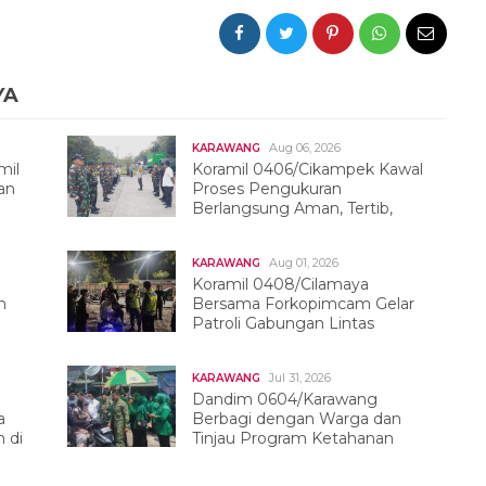
YA
Aug 06, 2026
KARAWANG
mil
Koramil 0406/Cikampek Kawal
an
Proses Pengukuran
Berlangsung Aman, Tertib,
Dan Kondusif
Aug 01, 2026
KARAWANG
Koramil 0408/Cilamaya
h
Bersama Forkopimcam Gelar
Patroli Gabungan Lintas
Sektor
Jul 31, 2026
KARAWANG
Dandim 0604/Karawang
a
Berbagi dengan Warga dan
 di
Tinjau Program Ketahanan
Pangan