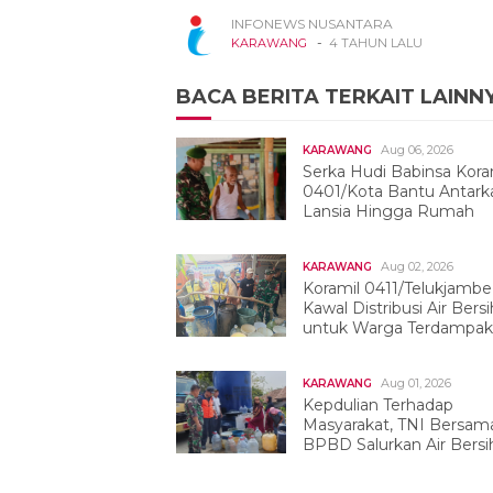
INFONEWS NUSANTARA
-
KARAWANG
4 TAHUN LALU
BACA BERITA TERKAIT LAINN
Aug 06, 2026
KARAWANG
Serka Hudi Babinsa Kora
0401/Kota Bantu Antark
Lansia Hingga Rumah
Aug 02, 2026
KARAWANG
Koramil 0411/Telukjambe
Kawal Distribusi Air Bersi
untuk Warga Terdampak
Kekeringan
Aug 01, 2026
KARAWANG
Kepdulian Terhadap
Masyarakat, TNI Bersam
BPBD Salurkan Air Bersih
Tegalwaru