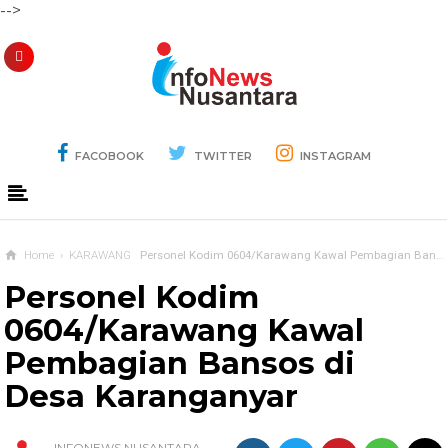
-->
FACOBOOK
TWITTER
INSTAGRAM
Home
›
KARAWANG
Personel Kodim 0604/Karawang Kawal Pembagian Bansos di Desa Karanganyar
Personel Kodim
0604/Karawang Kawal
Pembagian Bansos di
Desa Karanganyar
INFONEWS NUSANTARA