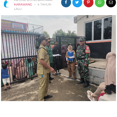
-
KARAWANG
4 TAHUN
LALU