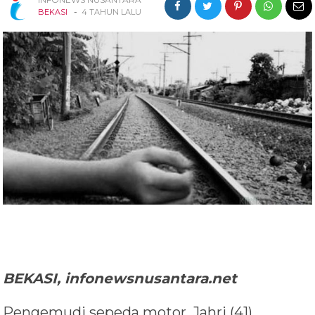
-
BEKASI
4 TAHUN LALU
BEKASI, infonewsnusantara.net
Pengemudi sepeda motor, Jahri (41),