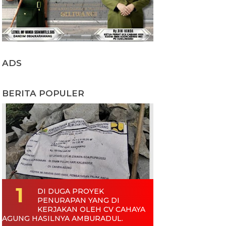
ADS
BERITA POPULER
DI DUGA PROYEK
PENURAPAN YANG DI
KERJAKAN OLEH CV CAHAYA
AGUNG HASILNYA AMBURADUL.