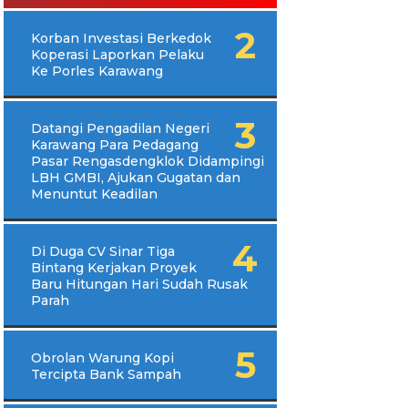
Korban Investasi Berkedok
Koperasi Laporkan Pelaku
Ke Porles Karawang
Datangi Pengadilan Negeri
Karawang Para Pedagang
Pasar Rengasdengklok Didampingi
LBH GMBI, Ajukan Gugatan dan
Menuntut Keadilan
Di Duga CV Sinar Tiga
Bintang Kerjakan Proyek
Baru Hitungan Hari Sudah Rusak
Parah
Obrolan Warung Kopi
Tercipta Bank Sampah