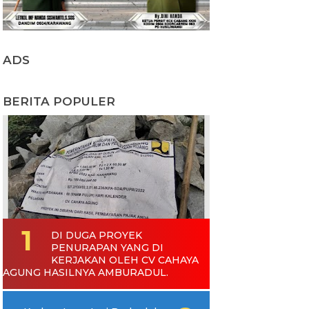
ADS
BERITA POPULER
DI DUGA PROYEK
PENURAPAN YANG DI
KERJAKAN OLEH CV CAHAYA
AGUNG HASILNYA AMBURADUL.