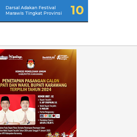
Darsal Adakan Festival
Marawis Tingkat Provinsi