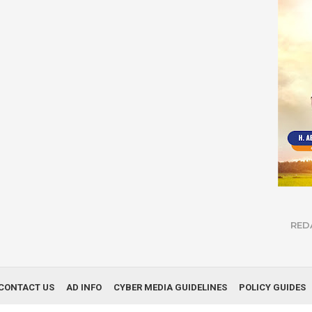
RED
CONTACT US
AD INFO
CYBER MEDIA GUIDELINES
POLICY GUIDES
© Copyright 2019
Infonews Nusantara
| All Right Reserved