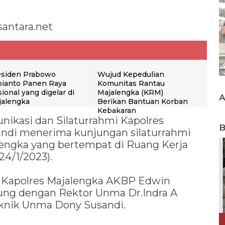
antara.net
esiden Prabowo
Wujud Kepedulian
bianto Panen Raya
Komunitas Rantau
ional yang digelar di
Majalengka (KRM)
jalengka
Berikan Bantuan Korban
Kebakaran
ikasi dan Silaturrahmi Kapolres
B
ndi menerima kunjungan silaturrahmi
alengka yang bertempat di Ruang Kerja
24/1/2023).
 Kapolres Majalengka AKBP Edwin
sung dengan Rektor Unma Dr.Indra A
knik Unma Dony Susandi.