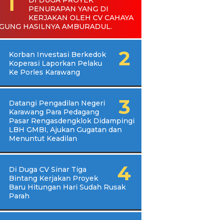
PENURAPAN YANG DI
KERJAKAN OLEH CV CAHAYA
GUNG HASILNYA AMBURADUL.
Korban Investasi Berkedok
Koperasi Laporkan Pelaku
Ke Porles Karawang
Datangi Pengadilan Negeri
Karawang Para Pedagang
Pasar Rengasdengklok Didampingi
LBH GMBI, Ajukan Gugatan dan
Menuntut Keadilan
Di Duga CV Sinar Tiga
Bintang Kerjakan Proyek
Baru Hitungan Hari Sudah Rusak
Parah