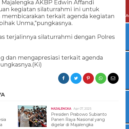
es Majalengka AKBP Edwin Affandi
n kegiatan silaturrahmi ini untuk
an membicarakan terkait agenda kegiatan
A
 pihak Unma,"pungkasnya.
s terjalinnya silaturrahmi dengan Polres
 dan mengapresiasi terkait agenda
pungkasnya.(Ki)
YA
Apr 07, 2025
MAJALENGKA
Presiden Prabowo Subianto
esia
Panen Raya Nasional yang
ya
digelar di Majalengka