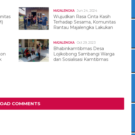
Jun 24, 2024
MAJALENGKA
nitas
Wujudkan Rasa Cinta Kasih
M)
Terhadap Sesama, Komunitas
Rantau Majalengka Lakukan
Baksos
Oct 29, 2023
MAJALENGKA
Bhabinkamtibmas Desa
kon
Lojikobong Sambangi Warga
k
dan Sosialisasi Kamtibmas
LOAD COMMENTS