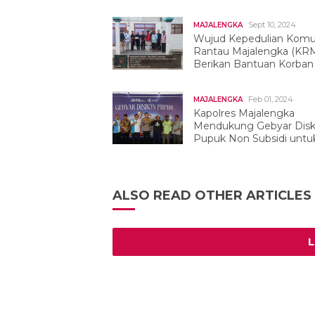
Nasional
Sept 10, 2024
MAJALENGKA
Wujud Kepedulian Komu
Rantau Majalengka (KR
Berikan Bantuan Korban
Kebakaran
Feb 01, 2024
MAJALENGKA
Kapolres Majalengka
Mendukung Gebyar Dis
Pupuk Non Subsidi untu
Dukung Petani
ALSO READ OTHER ARTICLES