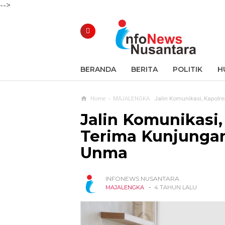
-->
BERANDA
BERITA
POLITIK
H
Home
›
MAJALENGKA
Jalin Komunikasi, Kapolr
Jalin Komunikasi
Terima Kunjungan
Unma
INFONEWS NUSANTARA
-
MAJALENGKA
4 TAHUN LALU