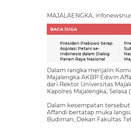
MAJALAENGKA, infonewsnus
BACA JUGA
Presiden Prabowo Serap
Pr
Aspirasi Petani se-
Su
Indonesia dalam Dialog
Nas
Panen Raya Nasional
Ma
Dalam rangka menjalin Komun
Majalengka AKBP Edwin Affa
dari Rektor Universitas Maj
Kapolres Majalengka, Selasa (
Dalam kesempatan tersebut
Affandi bertatap muka lang
Budiman, Dekan Fakultas Te