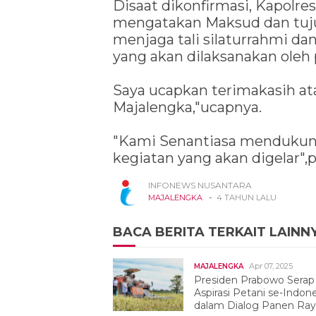
Disaat dikonfirmasi, Kapolr
mengatakan Maksud dan tujua
menjaga tali silaturrahmi d
yang akan dilaksanakan oleh
Saya ucapkan terimakasih ata
Majalengka,"ucapnya.
"Kami Senantiasa mendukung
kegiatan yang akan digelar",
INFONEWS NUSANTARA
-
MAJALENGKA
4 TAHUN LALU
BACA BERITA TERKAIT LAINN
Apr 07, 2025
MAJALENGKA
Presiden Prabowo Serap
Aspirasi Petani se-Indon
dalam Dialog Panen Ra