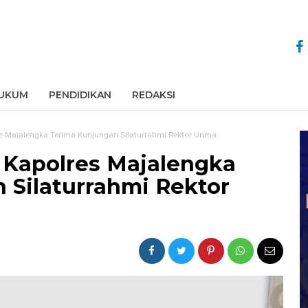
UKUM
PENDIDIKAN
REDAKSI
es Majalengka Terima Kunjungan Silaturrahmi Rektor Unma
, Kapolres Majalengka
 Silaturrahmi Rektor