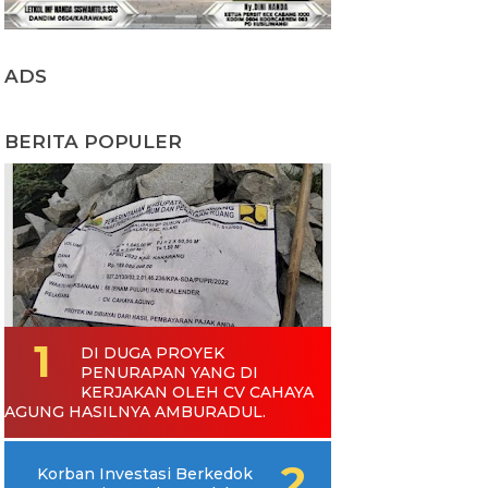
ADS
BERITA POPULER
DI DUGA PROYEK
PENURAPAN YANG DI
KERJAKAN OLEH CV CAHAYA
AGUNG HASILNYA AMBURADUL.
Korban Investasi Berkedok