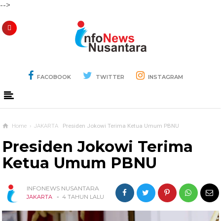
-->
FACOBOOK
TWITTER
INSTAGRAM
Home
›
JAKARTA
Presiden Jokowi Terima Ketua Umum PBNU
Presiden Jokowi Terima
Ketua Umum PBNU
INFONEWS NUSANTARA
-
JAKARTA
4 TAHUN LALU