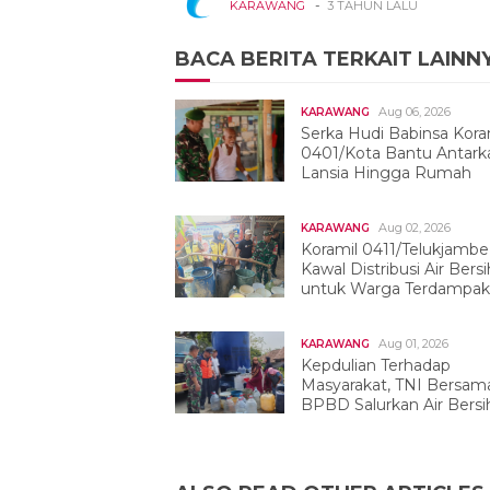
-
KARAWANG
3 TAHUN LALU
BACA BERITA TERKAIT LAINN
Aug 06, 2026
KARAWANG
Serka Hudi Babinsa Kora
0401/Kota Bantu Antark
Lansia Hingga Rumah
Aug 02, 2026
KARAWANG
Koramil 0411/Telukjambe
Kawal Distribusi Air Bersi
untuk Warga Terdampak
Kekeringan
Aug 01, 2026
KARAWANG
Kepdulian Terhadap
Masyarakat, TNI Bersam
BPBD Salurkan Air Bersih
Tegalwaru