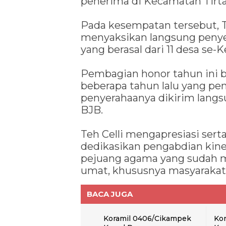
penerima di Kecamatan Tirta
Pada kesempatan tersebut, T
menyaksikan langsung penye
yang berasal dari 11 desa se-
Pembagian honor tahun ini 
beberapa tahun lalu yang pen
penyerahaanya dikirim langs
BJB.
Teh Celli mengapresiasi ser
dedikasikan pengabdian kine
pejuang agama yang sudah m
umat, khususnya masyaraka
BACA JUGA
Koramil 0406/Cikampek
Kor