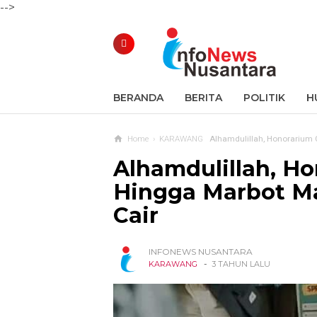
-->
BERANDA
BERITA
POLITIK
H
Home
›
KARAWANG
Alhamdulillah, Honorarium 
Alhamdulillah, H
Hingga Marbot Ma
Cair
INFONEWS NUSANTARA
-
KARAWANG
3 TAHUN LALU