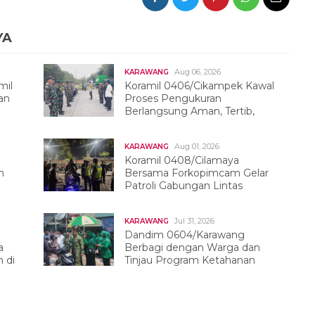
YA
Aug 06, 2026
KARAWANG
mil
Koramil 0406/Cikampek Kawal
an
Proses Pengukuran
Berlangsung Aman, Tertib,
Dan Kondusif
Aug 01, 2026
KARAWANG
Koramil 0408/Cilamaya
h
Bersama Forkopimcam Gelar
Patroli Gabungan Lintas
Sektor
Jul 31, 2026
KARAWANG
Dandim 0604/Karawang
a
Berbagi dengan Warga dan
 di
Tinjau Program Ketahanan
Pangan