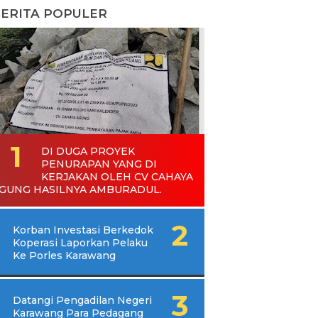
ERITA POPULER
DI DUGA PROYEK
PENURAPAN YANG DI
KERJAKAN OLEH CV CAHAYA
GUNG HASILNYA AMBURADUL.
Korban Investasi Berkedok
Koperasi Laporkan Pelaku
Ke Porles Karawang
Datangi Pengadilan Negeri
Karawang Para Pedagang