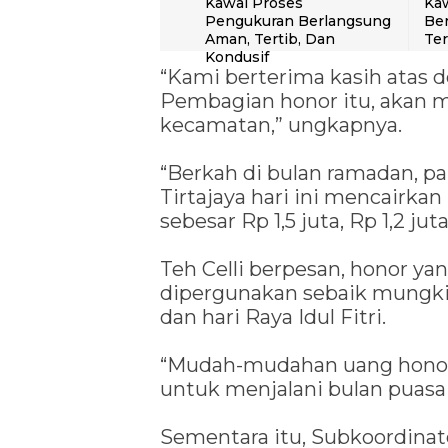
Kawal Proses
Kaw
Pengukuran Berlangsung
Ber
Aman, Tertib, Dan
Te
Kondusif
“Kami berterima kasih atas d
Pembagian honor itu, akan m
kecamatan,” ungkapnya.
“Berkah di bulan ramadan, par
Tirtajaya hari ini mencairka
sebesar Rp 1,5 juta, Rp 1,2 ju
Teh Celli berpesan, honor ya
dipergunakan sebaik mungki
dan hari Raya Idul Fitri.
“Mudah-mudahan uang honor d
untuk menjalani bulan puasa d
Sementara itu, Subkoordina