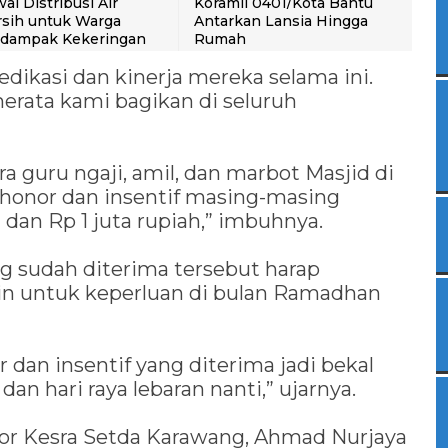
al Distribusi Air
Koramil 0401/Kota Bantu
sih untuk Warga
Antarkan Lansia Hingga
rdampak Kekeringan
Rumah
edikasi dan kinerja mereka selama ini.
erata kami bagikan di seluruh
a guru ngaji, amil, dan marbot Masjid di
n honor dan insentif masing-masing
ta dan Rp 1 juta rupiah,” imbuhnya.
ng sudah diterima tersebut harap
n untuk keperluan di bulan Ramadhan
an insentif yang diterima jadi bekal
an hari raya lebaran nanti,” ujarnya.
tor Kesra Setda Karawang, Ahmad Nurjaya