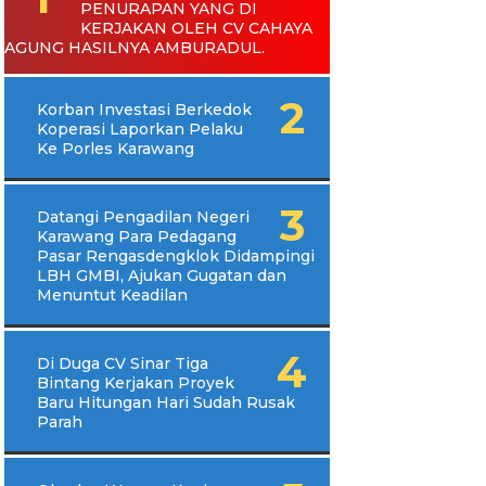
PENURAPAN YANG DI
KERJAKAN OLEH CV CAHAYA
AGUNG HASILNYA AMBURADUL.
Korban Investasi Berkedok
Koperasi Laporkan Pelaku
Ke Porles Karawang
Datangi Pengadilan Negeri
Karawang Para Pedagang
Pasar Rengasdengklok Didampingi
LBH GMBI, Ajukan Gugatan dan
Menuntut Keadilan
Di Duga CV Sinar Tiga
Bintang Kerjakan Proyek
Baru Hitungan Hari Sudah Rusak
Parah