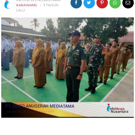
-
KARAWANG
3 TAHUN
LALU