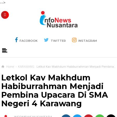
-->
FACOBOOK
TWITTER
INSTAGRAM
Home
›
KARAWANG
Letkol Kav Makhdum Habiburrahman Menjadi Pembina Upacara Di SMA Negeri 4 Karawang
Letkol Kav Makhdum
Habiburrahman Menjadi
Pembina Upacara Di SMA
Negeri 4 Karawang
INFONEWS NUSANTARA