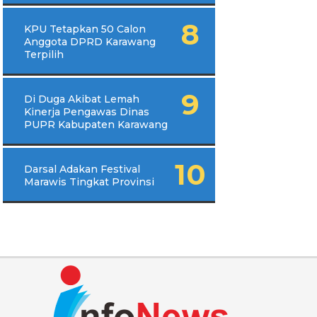
KPU Tetapkan 50 Calon
Anggota DPRD Karawang
Terpilih
Di Duga Akibat Lemah
Kinerja Pengawas Dinas
PUPR Kabupaten Karawang
Darsal Adakan Festival
Marawis Tingkat Provinsi