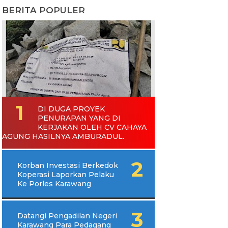
BERITA POPULER
DI DUGA PROYEK
PENURAPAN YANG DI
KERJAKAN OLEH CV CAHAYA
AGUNG HASILNYA AMBURADUL.
Korban Investasi Berkedok
Koperasi Laporkan Pelaku
Ke Porles Karawang
Datangi Pengadilan Negeri
Karawang Para Pedagang