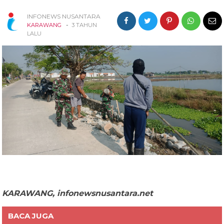
INFONEWS NUSANTARA
-
KARAWANG
3 TAHUN
LALU
KARAWANG, infonewsnusantara.net
BACA JUGA