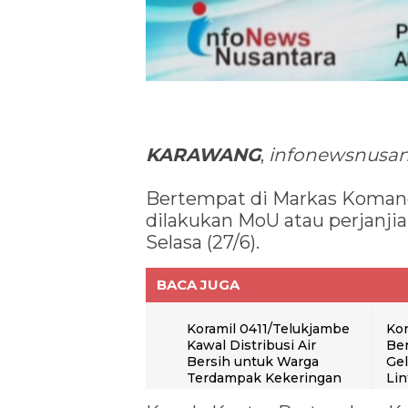
KARAWANG
,
infonewsnusan
Bertempat di Markas Komand
dilakukan MoU atau perjanji
Selasa (27/6).
BACA JUGA
Koramil 0411/Telukjambe
Kor
Kawal Distribusi Air
Be
Bersih untuk Warga
Gel
Terdampak Kekeringan
Lin