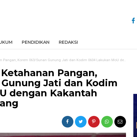
UKUM
PENDIDIKAN
REDAKSI
 Korem 063/Sunan Gunung Jati dan Kodim 0604 Lakukan MoU dengan Kakantah Kabupaten Karawang
 Ketahanan Pangan,
 Gunung Jati dan Kodim
U dengan Kakantah
wang