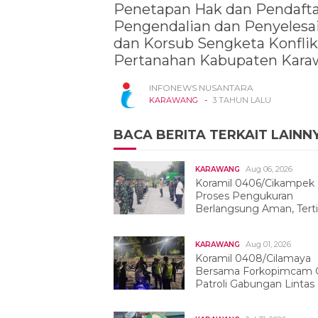
Penetapan Hak dan Pendaftar
Pengendalian dan Penyelesa
dan Korsub Sengketa Konflik
Pertanahan Kabupaten Kara
INFONEWS NUSANTARA
-
KARAWANG
3 TAHUN LALU
BACA BERITA TERKAIT LAINN
Aug 06, 2026
KARAWANG
Koramil 0406/Cikampek
Proses Pengukuran
Berlangsung Aman, Terti
Dan Kondusif
Aug 01, 2026
KARAWANG
Koramil 0408/Cilamaya
Bersama Forkopimcam G
Patroli Gabungan Lintas
Sektor