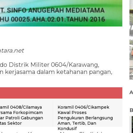
tara.net
o Distrik Militer 0604/Karawang,
an kerjasama dalam ketahanan pangan,
amil 0408/Cilamaya
Koramil 0406/Cikampek
B
rsama Forkopimcam
Kawal Proses
ar Patroli Gabungan
Pengukuran Berlangsung
tas Sektor
Aman, Tertib, Dan
Kondusif