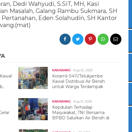
an, Dedi Wahyudi, S.SiT, MH, Kasi
ian Masalah, Galang Rambu Sukmara, SH
 Pertanahan, Eden Solahudin, SH Kantor
wang.(mat)
YA
Aug 02, 2026
KARAWANG
 Kawal
Koramil 0411/Telukjambe
Kawal Distribusi Air Bersih
b,
untuk Warga Terdampak
Kekeringan
Aug 01, 2026
KARAWANG
Kepdulian Terhadap
elar
Masyarakat, TNI Bersama
BPBD Salurkan Air Bersih di
Tegalwaru