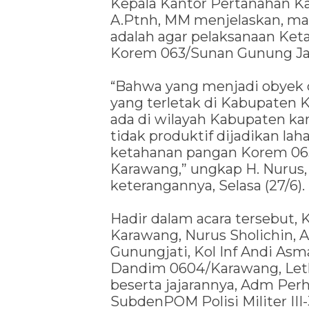
Kepala Kantor Pertanahan Ka
A.Ptnh, MM menjelaskan, mak
adalah agar pelaksanaan Ket
Korem 063/Sunan Gunung Jat
“Bahwa yang menjadi obyek da
yang terletak di Kabupaten 
ada di wilayah Kabupaten ka
tidak produktif dijadikan la
ketahanan pangan Korem 06
Karawang,” ungkap H. Nurus,
keterangannya, Selasa (27/6).
Hadir dalam acara tersebut,
Karawang, Nurus Sholichin,
Gunungjati, Kol Inf Andi Asm
Dandim 0604/Karawang, Let
beserta jajarannya, Adm Pe
SubdenPOM Polisi Militer III