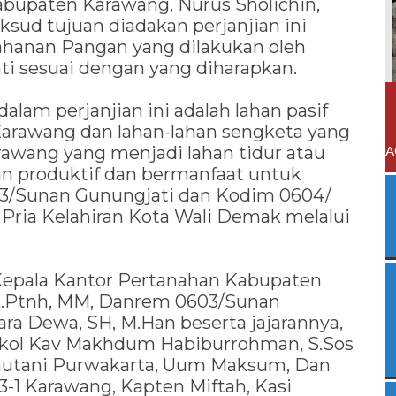
bupaten Karawang, Nurus Sholichin,
sud tujuan diadakan perjanjian ini
ahanan Pangan yang dilakukan oleh
i sesuai dengan yang diharapkan.
lam perjanjian ini adalah lahan pasif
Karawang dan lahan-lahan sengketa yang
rawang yang menjadi lahan tidur atau
A
han produktif dan bermanfaat untuk
3/Sunan Gunungjati dan Kodim 0604/
 Pria Kelahiran Kota Wali Demak melalui
 Kepala Kantor Pertanahan Kabupaten
 A.Ptnh, MM, Danrem 0603/Sunan
ara Dewa, SH, M.Han beserta jajarannya,
kol Kav Makhdum Habiburrohman, S.Sos
rhutani Purwakarta, Uum Maksum, Dan
-3-1 Karawang, Kapten Miftah, Kasi