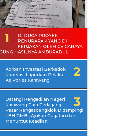
DI DUGA PROYEK
PENURAPAN YANG DI
KERJAKAN OLEH CV CAHAYA
GUNG HASILNYA AMBURADUL.
Korban Investasi Berkedok
Koperasi Laporkan Pelaku
Ke Porles Karawang
Datangi Pengadilan Negeri
Karawang Para Pedagang
Pasar Rengasdengklok Didampingi
LBH GMBI, Ajukan Gugatan dan
Menuntut Keadilan