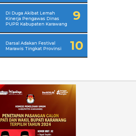
Di Duga Akibat Lemah
Kinerja Pengawas Dinas
PUPR Kabupaten Karawang
Darsal Adakan Festival
Marawis Tingkat Provinsi