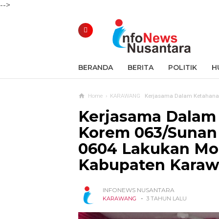
-->
BERANDA
BERITA
POLITIK
H
Home
›
KARAWANG
Kerjasama Dalam Ketahanan Pangan,
Kerjasama Dalam
Korem 063/Sunan
0604 Lakukan Mo
Kabupaten Kara
INFONEWS NUSANTARA
-
KARAWANG
3 TAHUN LALU