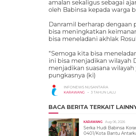
amalan sekaligus sebagai aja
oleh Babinsa kepada warga b
Danramil berharap dengaan
bisa meningkatkan keimanan
bisa meneladani akhlak Rosul
"Semoga kita bisa meneladan
ini bisa menjadikan wilayah
menjadikan suasana wilayah y
pungkasnya (ki)
INFONEWS NUSANTARA
-
KARAWANG
3 TAHUN LALU
BACA BERITA TERKAIT LAINN
Aug 06, 2026
KARAWANG
Serka Hudi Babinsa Kora
0401/Kota Bantu Antark