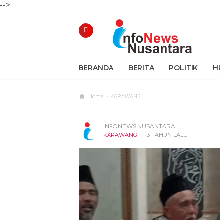
-->
BERANDA
BERITA
POLITIK
H
Home
›
KARAWANG
INFONEWS NUSANTARA
-
KARAWANG
3 TAHUN LALU