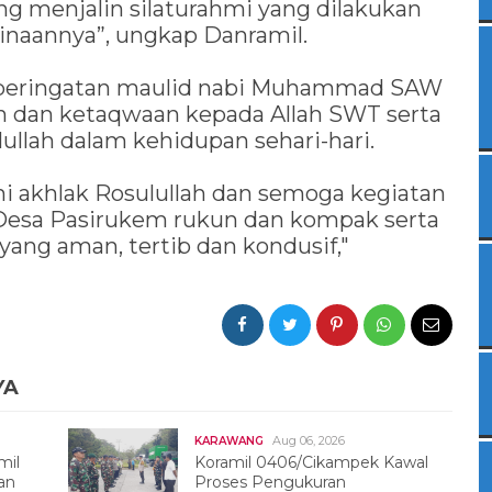
ng menjalin silaturahmi yang dilakukan
inaannya”, ungkap Danramil.
 peringatan maulid nabi Muhammad SAW
 dan ketaqwaan kepada Allah SWT serta
ullah dalam kehidupan sehari-hari.
i akhlak Rosulullah dan semoga kegiatan
 Desa Pasirukem rukun dan kompak serta
ang aman, tertib dan kondusif,"
YA
Aug 06, 2026
KARAWANG
mil
Koramil 0406/Cikampek Kawal
an
Proses Pengukuran