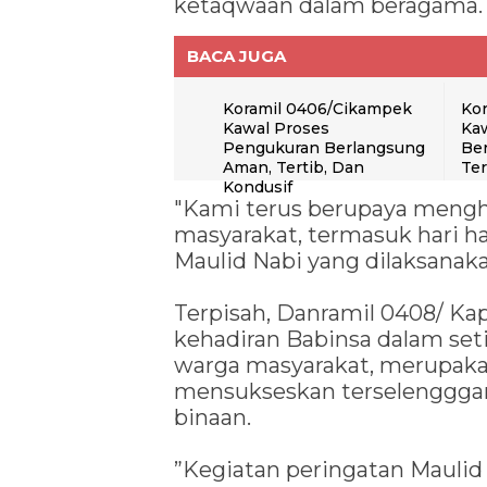
ketaqwaan dalam beragama.
BACA JUGA
Koramil 0406/Cikampek
Kor
Kawal Proses
Kaw
Pengukuran Berlangsung
Ber
Aman, Tertib, Dan
Te
Kondusif
"Kami terus berupaya mengha
masyarakat, termasuk hari h
Maulid Nabi yang dilaksanaka
Terpisah, Danramil 0408/ Ka
kehadiran Babinsa dalam set
warga masyarakat, merupaka
mensukseskan terselengggara
binaan.
”Kegiatan peringatan Maul