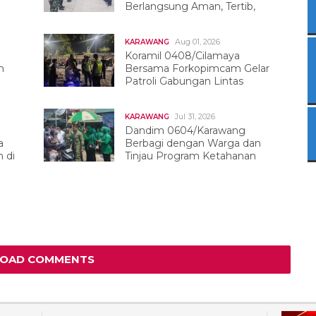
Berlangsung Aman, Tertib,
Dan Kondusif
Aug 01, 2026
KARAWANG
Koramil 0408/Cilamaya
h
Bersama Forkopimcam Gelar
Patroli Gabungan Lintas
Sektor
Jul 31, 2026
KARAWANG
Dandim 0604/Karawang
a
Berbagi dengan Warga dan
 di
Tinjau Program Ketahanan
Pangan
LOAD COMMENTS