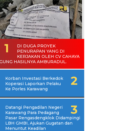
DI DUGA PROYEK
PENURAPAN YANG DI
KERJAKAN OLEH CV CAHAYA
GUNG HASILNYA AMBURADUL.
Korban Investasi Berkedok
Koperasi Laporkan Pelaku
Ke Porles Karawang
Datangi Pengadilan Negeri
Karawang Para Pedagang
Pasar Rengasdengklok Didampingi
LBH GMBI, Ajukan Gugatan dan
Menuntut Keadilan