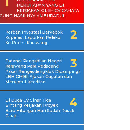
PENURAPAN YANG DI
KERJAKAN OLEH CV CAHAYA
GUNG HASILNYA AMBURADUL.
Korban Investasi Berkedok
Koperasi Laporkan Pelaku
Ke Porles Karawang
Datangi Pengadilan Negeri
Karawang Para Pedagang
Pasar Rengasdengklok Didampingi
LBH GMBI, Ajukan Gugatan dan
Menuntut Keadilan
Di Duga CV Sinar Tiga
Bintang Kerjakan Proyek
Baru Hitungan Hari Sudah Rusak
Parah