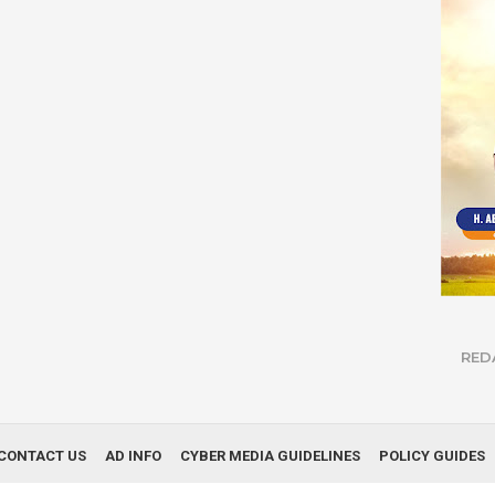
RED
CONTACT US
AD INFO
CYBER MEDIA GUIDELINES
POLICY GUIDES
© Copyright 2019
Infonews Nusantara
| All Right Reserved