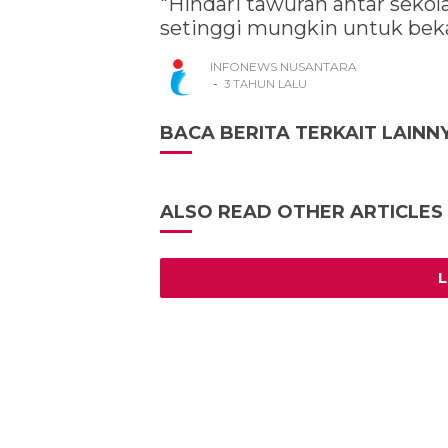
"Hindari tawuran antar sekola
setinggi mungkin untuk beka
INFONEWS NUSANTARA
-
3 TAHUN LALU
BACA BERITA TERKAIT LAINN
ALSO READ OTHER ARTICLES