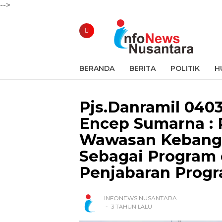
-->
BERANDA
BERITA
POLITIK
H
Pjs.Danramil 040
Encep Sumarna :
Wawasan Kebangs
Sebagai Program
Penjabaran Progr
INFONEWS NUSANTARA
-
3 TAHUN LALU