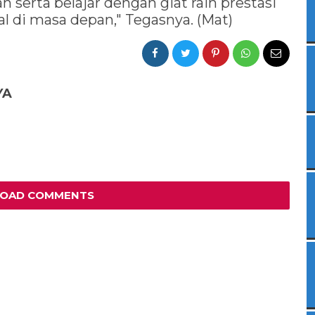
h serta belajar dengan giat raih prestasi
l di masa depan," Tegasnya. (Mat)
YA
LOAD COMMENTS