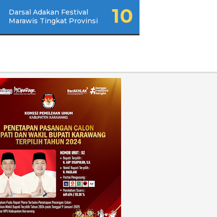
Darsal Adakan Festival
Marawis Tingkat Provinsi