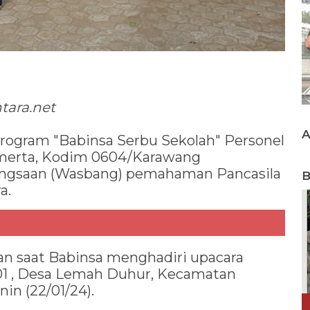
tara.net
rogram "Babinsa Serbu Sekolah" Personel
merta, Kodim 0604/Karawang
gsaan (Wasbang) pemahaman Pancasila
B
a.
n saat Babinsa menghadiri upacara
01 , Desa Lemah Duhur, Kecamatan
in (22/01/24).