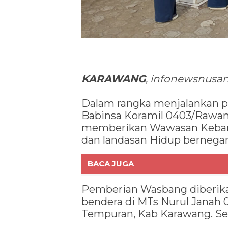
KARAWANG
, infonewsnusan
Dalam rangka menjalankan p
Babinsa Koramil 0403/Rawa
memberikan Wawasan Keban
dan landasan Hidup bernegar
BACA JUGA
Pemberian Wasbang diberika
bendera di MTs Nurul Janah 
Tempuran, Kab Karawang. Sen