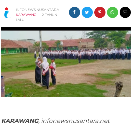
INFONEWS NUSANTARA
-
KARAWANG
2 TAHUN
LALU
KARAWANG
, infonewsnusantara.net