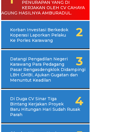
PENURAPAN YANG DI
KERJAKAN OLEH CV CAHAYA
AGUNG HASILNYA AMBURADUL.
Korban Investasi Berkedok
Koperasi Laporkan Pelaku
Ke Porles Karawang
Datangi Pengadilan Negeri
Karawang Para Pedagang
Pasar Rengasdengklok Didampingi
LBH GMBI, Ajukan Gugatan dan
Menuntut Keadilan
Di Duga CV Sinar Tiga
Bintang Kerjakan Proyek
Baru Hitungan Hari Sudah Rusak
Parah