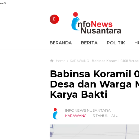
-->
BERANDA
BERITA
POLITIK
H
Home
›
KARAWANG
Babinsa Koramil 0408 Bers
Babinsa Koramil 
Desa dan Warga 
Karya Bakti
INFONEWS NUSANTARA
-
KARAWANG
3 TAHUN LALU