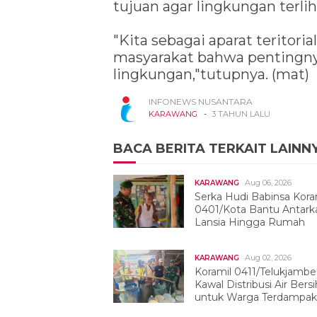
tujuan agar lingkungan terlih
"Kita sebagai aparat terito
masyarakat bahwa pentingn
lingkungan,"tutupnya. (mat)
INFONEWS NUSANTARA
-
KARAWANG
3 TAHUN LALU
BACA BERITA TERKAIT LAINN
Aug 06, 2026
KARAWANG
Serka Hudi Babinsa Kora
0401/Kota Bantu Antark
Lansia Hingga Rumah
Aug 02, 2026
KARAWANG
Koramil 0411/Telukjambe
Kawal Distribusi Air Bersi
untuk Warga Terdampak
Kekeringan