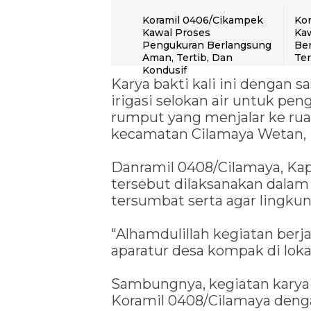
Koramil 0406/Cikampek
Kor
Kawal Proses
Kaw
Pengukuran Berlangsung
Ber
Aman, Tertib, Dan
Te
Kondusif
Karya bakti kali ini dengan 
irigasi selokan air untuk p
rumput yang menjalar ke rua
kecamatan Cilamaya Wetan,
Danramil 0408/Cilamaya, Ka
tersebut dilaksanakan dalam 
tersumbat serta agar lingkung
"Alhamdulillah kegiatan berj
aparatur desa kompak di lokas
Sambungnya, kegiatan karya b
Koramil 0408/Cilamaya den