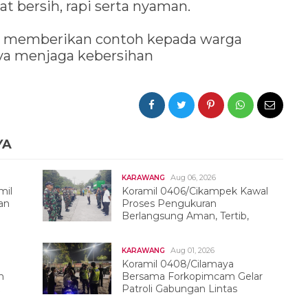
at bersih, rapi serta nyaman.
rial memberikan contoh kepada warga
ya menjaga kebersihan
YA
Aug 06, 2026
KARAWANG
mil
Koramil 0406/Cikampek Kawal
an
Proses Pengukuran
Berlangsung Aman, Tertib,
Dan Kondusif
Aug 01, 2026
KARAWANG
Koramil 0408/Cilamaya
h
Bersama Forkopimcam Gelar
Patroli Gabungan Lintas
Sektor