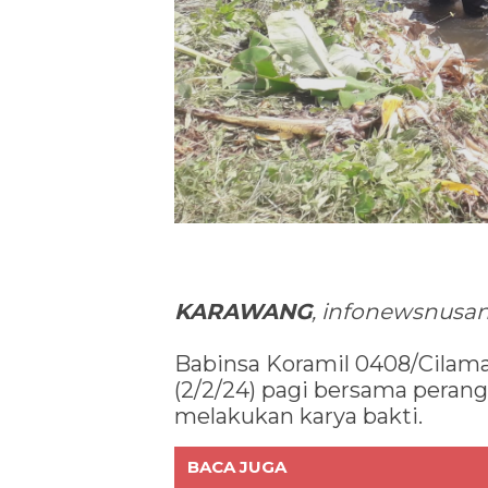
KARAWANG
, infonewsnusan
Babinsa Koramil 0408/Cilam
(2/2/24) pagi bersama peran
melakukan karya bakti.
BACA JUGA