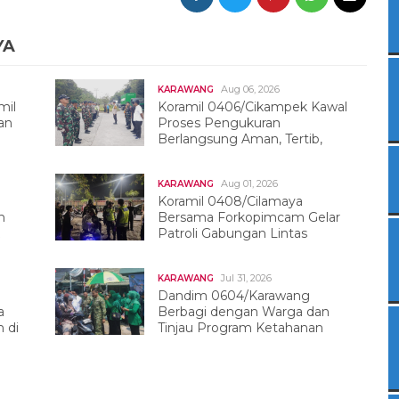
YA
Aug 06, 2026
KARAWANG
mil
Koramil 0406/Cikampek Kawal
an
Proses Pengukuran
Berlangsung Aman, Tertib,
Dan Kondusif
Aug 01, 2026
KARAWANG
Koramil 0408/Cilamaya
h
Bersama Forkopimcam Gelar
Patroli Gabungan Lintas
Sektor
Jul 31, 2026
KARAWANG
Dandim 0604/Karawang
a
Berbagi dengan Warga dan
 di
Tinjau Program Ketahanan
Pangan