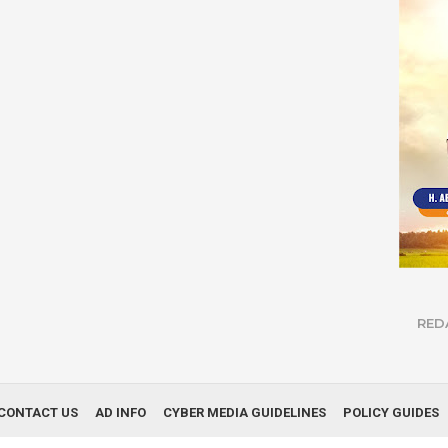
RED
CONTACT US
AD INFO
CYBER MEDIA GUIDELINES
POLICY GUIDES
© Copyright 2019
Infonews Nusantara
| All Right Reserved