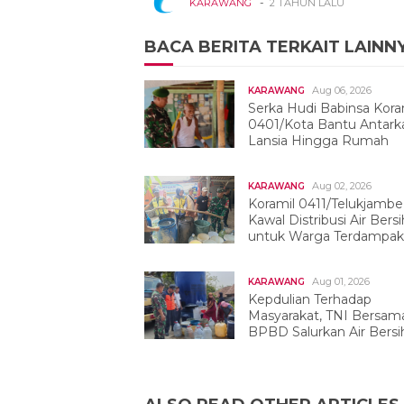
-
KARAWANG
2 TAHUN LALU
BACA BERITA TERKAIT LAINN
Aug 06, 2026
KARAWANG
Serka Hudi Babinsa Kora
0401/Kota Bantu Antark
Lansia Hingga Rumah
Aug 02, 2026
KARAWANG
Koramil 0411/Telukjambe
Kawal Distribusi Air Bersi
untuk Warga Terdampak
Kekeringan
Aug 01, 2026
KARAWANG
Kepdulian Terhadap
Masyarakat, TNI Bersam
BPBD Salurkan Air Bersih
Tegalwaru