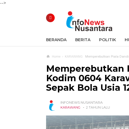
-->
BERANDA
BERITA
POLITIK
H
Home
›
KARAWANG
Memperebutkan Piala Dandi
Memperebutkan P
Kodim 0604 Kara
Sepak Bola Usia 
INFONEWS NUSANTARA
-
KARAWANG
2 TAHUN LALU