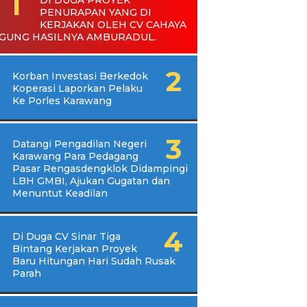
PENURAPAN YANG DI
KERJAKAN OLEH CV CAHAYA
GUNG HASILNYA AMBURADUL.
Korban Investasi Berkedok
Koperasi Laporkan Pelaku
Ke Porles Karawang
Datangi Pengadilan Negeri
Karawang Para Pedagang
Pasar Rengasdengklok Didampingi
LBH GMBI, Ajukan Gugatan dan
Menuntut Keadilan
Di Duga CV Sinar Tiga
Bintang Kerjakan Proyek
Baru Hitungan Hari Sudah Rusak
Parah