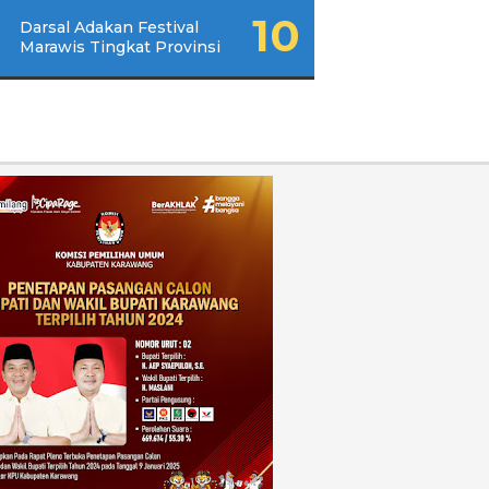
Darsal Adakan Festival
Marawis Tingkat Provinsi