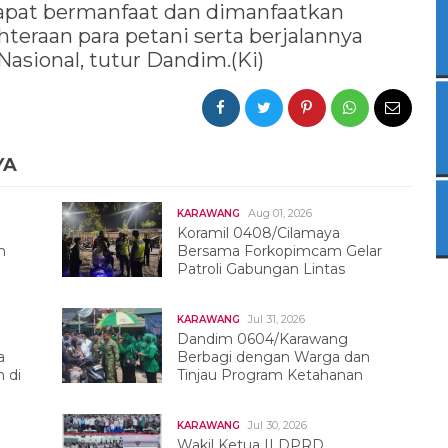
dapat bermanfaat dan dimanfaatkan
teraan para petani serta berjalannya
sional, tutur Dandim.(Ki)
YA
Aug 01, 2026
KARAWANG
Koramil 0408/Cilamaya
h
Bersama Forkopimcam Gelar
Patroli Gabungan Lintas
Sektor
Jul 31, 2026
KARAWANG
Dandim 0604/Karawang
a
Berbagi dengan Warga dan
 di
Tinjau Program Ketahanan
Pangan
Jul 30, 2026
KARAWANG
Wakil Ketua II DPRD