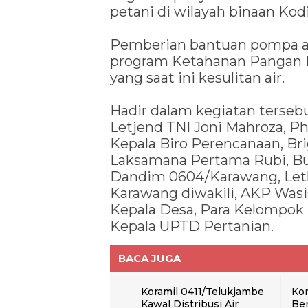
petani di wilayah binaan Ko
Pemberian bantuan pompa a
program Ketahanan Pangan N
yang saat ini kesulitan air.
Hadir dalam kegiatan tersebu
Letjend TNI Joni Mahroza, Ph.
Kepala Biro Perencanaan, Bri
Laksamana Pertama Rubi, Bup
Dandim 0604/Karawang, Letk
Karawang diwakili, AKP Wasi
Kepala Desa, Para Kelompok 
Kepala UPTD Pertanian.
BACA JUGA
Koramil 0411/Telukjambe
Kor
Kawal Distribusi Air
Be