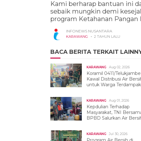
Kami berharap bantuan ini 
sebaik mungkin demi kesejah
program Ketahanan Pangan Na
INFONEWS NUSANTARA
-
KARAWANG
2 TAHUN LALU
BACA BERITA TERKAIT LAINN
Aug 02, 2026
KARAWANG
Koramil 0411/Telukjambe
Kawal Distribusi Air Bersi
untuk Warga Terdampak
Kekeringan
Aug 01, 2026
KARAWANG
Kepdulian Terhadap
Masyarakat, TNI Bersam
BPBD Salurkan Air Bersih
Tegalwaru
Jul 30, 2026
KARAWANG
Program Air Bersih di