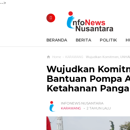
-->
BERANDA
BERITA
POLITIK
H
Home
›
KARAWANG
Wujudkan Komitmen, UNHAN 
Wujudkan Komitm
Bantuan Pompa A
Ketahanan Panga
INFONEWS NUSANTARA
-
KARAWANG
2 TAHUN LALU