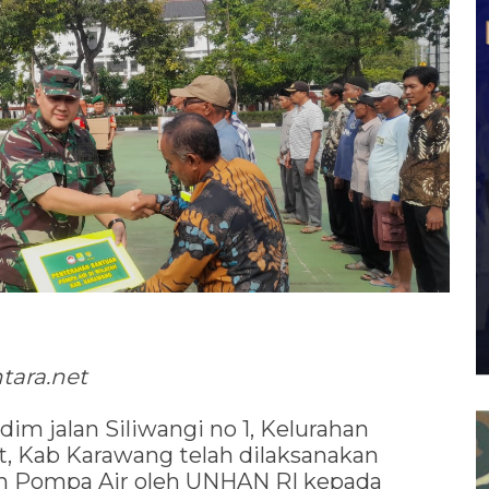
tara.net
m jalan Siliwangi no 1, Kelurahan
t, Kab Karawang telah dilaksanakan
n Pompa Air oleh UNHAN RI kepada