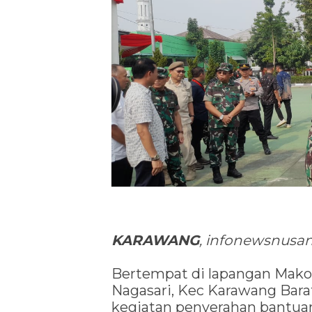
KARAWANG
, infonewsnusan
Bertempat di lapangan Makodi
Nagasari, Kec Karawang Bara
kegiatan penyerahan bantua