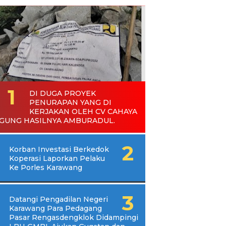
DI DUGA PROYEK
PENURAPAN YANG DI
KERJAKAN OLEH CV CAHAYA
GUNG HASILNYA AMBURADUL.
Korban Investasi Berkedok
Koperasi Laporkan Pelaku
Ke Porles Karawang
Datangi Pengadilan Negeri
Karawang Para Pedagang
Pasar Rengasdengklok Didampingi