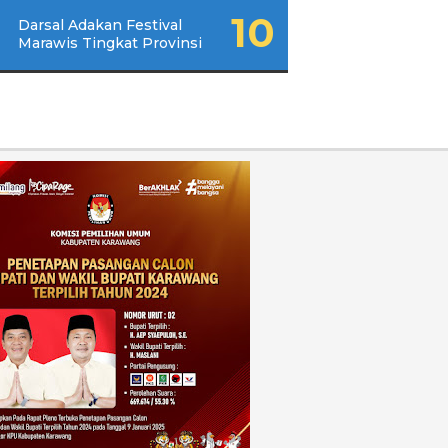
Darsal Adakan Festival
Marawis Tingkat Provinsi