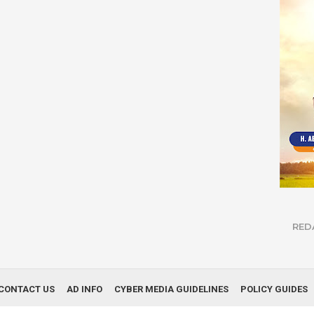
RED
CONTACT US
AD INFO
CYBER MEDIA GUIDELINES
POLICY GUIDES
© Copyright 2019
Infonews Nusantara
| All Right Reserved