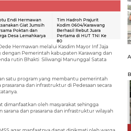
ptu Endi Hermawan
Tim Hadroh Prajurit
sanakan Giat Jumsih
Kodim 0604/Karawang
rsama Poktan dan
Berhasil Rebut Juara
rga Desa Lemahkarya
Pertama di HUT TNI Ke
80
Dede Hermawan melalui Kasdim Mayor Inf Jaja
g dengan Pemerintah kabupaten Karawang dan
nda rutin Bhakti Siliwangi Manunggal Satata
B
uan satu program yang membantu pemerintah
rasarana dan infrastruktur di Pedesaan secara
katanya.
at dimanfaatkan oleh masyarakat sehingga
sarana dan prasarana dan infrastruktur wilayah
SMSS agar manfaatnya dapat dinikmati oleh warga