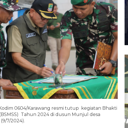
Kodim 0604/Karawang resmi tutup kegiatan Bhakti
a (BSMSS) Tahun 2024 di dusun Munjul desa
(9/7/2024).