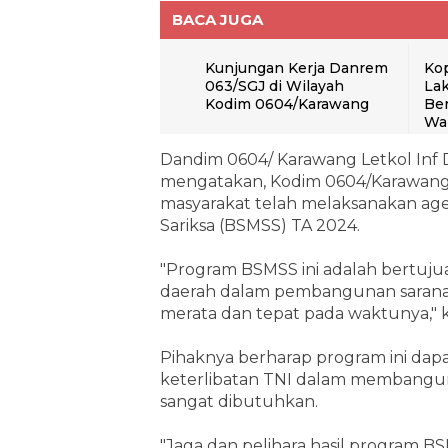
BACA JUGA
Kunjungan Kerja Danrem
Ko
063/SGJ di Wilayah
Lak
Kodim 0604/Karawang
Be
Wa
Dandim 0604/ Karawang Letkol Inf 
mengatakan, Kodim 0604/Karawan
masyarakat telah melaksanakan age
Sariksa (BSMSS) TA 2024.
"Program BSMSS ini adalah bertuj
daerah dalam pembangunan sarana p
merata dan tepat pada waktunya," 
Pihaknya berharap program ini dap
keterlibatan TNI dalam membangun 
sangat dibutuhkan.
"Jaga dan pelihara hasil program B