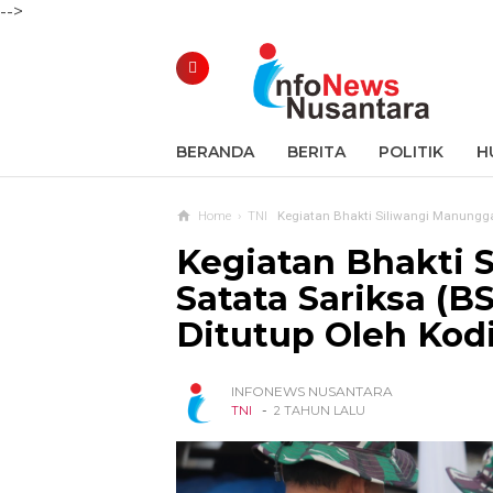
-->
BERANDA
BERITA
POLITIK
H
Home
›
TNI
Kegiatan Bhakti Siliwangi Manunggal
Kegiatan Bhakti 
Satata Sariksa (
Ditutup Oleh Ko
INFONEWS NUSANTARA
-
TNI
2 TAHUN LALU