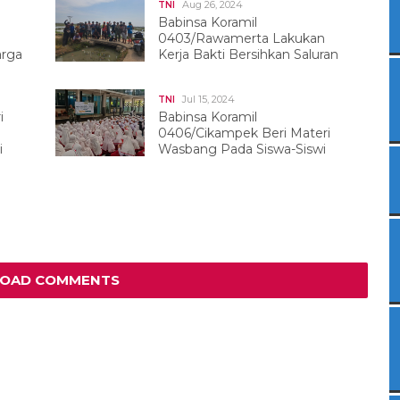
Aug 26, 2024
TNI
Babinsa Koramil
0403/Rawamerta Lakukan
arga
Kerja Bakti Bersihkan Saluran
Irigasi Menjelang Musim Tanam Padi
Jul 15, 2024
TNI
i
Babinsa Koramil
0406/Cikampek Beri Materi
i
Wasbang Pada Siswa-Siswi
Baru Yang Melaksanakan MPLS
LOAD COMMENTS