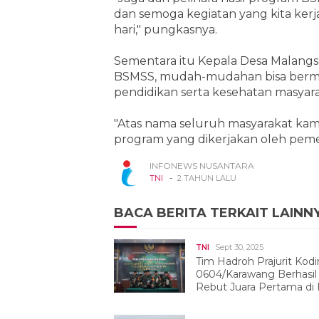
dan semoga kegiatan yang kita ker
hari," pungkasnya.
Sementara itu Kepala Desa Malangs
BSMSS, mudah-mudahan bisa berm
pendidikan serta kesehatan masyara
"Atas nama seluruh masyarakat kami
program yang dikerjakan oleh pemer
INFONEWS NUSANTARA
-
TNI
2 TAHUN LALU
BACA BERITA TERKAIT LAINN
Sept 30, 2025
TNI
Tim Hadroh Prajurit Kod
0604/Karawang Berhasil
Rebut Juara Pertama di
TNI Ke 80