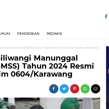
UKUM
PENDIDIKAN
REDAKSI
 Satata Sariksa (BSMSS) Tahun 2024 Resmi Ditutup Oleh Kodim 0604/Karawang
Siliwangi Manunggal
BSMSS) Tahun 2024 Resmi
dim 0604/Karawang