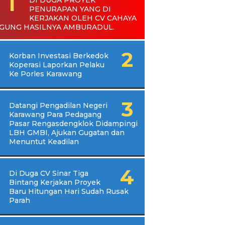
PENURAPAN YANG DI
KERJAKAN OLEH CV CAHAYA
GUNG HASILNYA AMBURADUL.
Korban Investasi Berkedok
Koperasi Laporkan Pelaku
Ke Porles Karawang
Datangi Pengadilan Negeri
Karawang Para Pedagang
Pasar Rengasdengklok Didampingi
LBH GMBI, Ajukan Gugatan dan
Menuntut Keadilan
Di Duga CV Sinar Tiga
Bintang Kerjakan Proyek
Baru Hitungan Hari Sudah Rusak
Parah