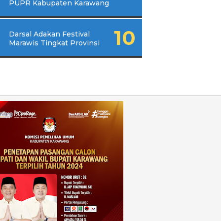
PUPR Kabupaten Karawang
Darsal Adakan Festival
Marawis Tingkat Provinsi