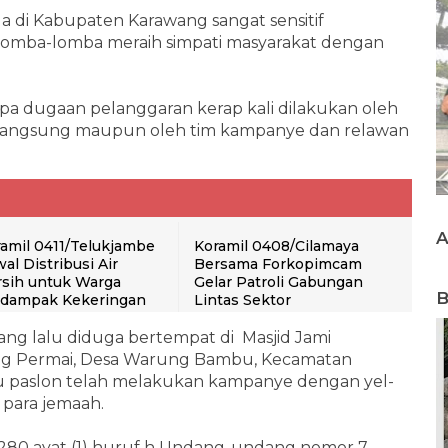
a di Kabupaten Karawang sangat sensitif
lomba-lomba meraih simpati masyarakat dengan
a dugaan pelanggaran kerap kali dilakukan oleh
a langsung maupun oleh tim kampanye dan relawan
amil 0411/Telukjambe
Koramil 0408/Cilamaya
al Distribusi Air
Bersama Forkopimcam
sih untuk Warga
Gelar Patroli Gabungan
B
rdampak Kekeringan
Lintas Sektor
yang lalu diduga bertempat di Masjid Jami
g Permai, Desa Warung Bambu, Kecamatan
tu paslon telah melakukan kampanye dengan yel-
 para jemaah.
l 280 ayat (1) huruf h Undang-undang nomor 7