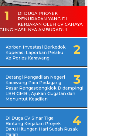
DI DUGA PROYEK
PENURAPAN YANG DI
KERJAKAN OLEH CV CAHAYA
GUNG HASILNYA AMBURADUL.
Korban Investasi Berkedok
Koperasi Laporkan Pelaku
Ke Porles Karawang
Datangi Pengadilan Negeri
Karawang Para Pedagang
Pasar Rengasdengklok Didampingi
LBH GMBI, Ajukan Gugatan dan
Menuntut Keadilan
Di Duga CV Sinar Tiga
Bintang Kerjakan Proyek
Baru Hitungan Hari Sudah Rusak
Parah