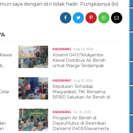
un saya dengan istri tidak hadir. Pungkasnya (ki)
YA
Aug 02, 2026
KARAWANG
 Kawal
Koramil 0411/Telukjambe
Kawal Distribusi Air Bersih
b,
untuk Warga Terdampak
Kekeringan
Aug 01, 2026
KARAWANG
Kepdulian Terhadap
elar
Masyarakat, TNI Bersama
BPBD Salurkan Air Bersih di
Tegalwaru
Jul 30, 2026
KARAWANG
Program Air Bersih di
dan
Dayeuhluhur di Resmikan
an
Danramil 0403/Rawamerta