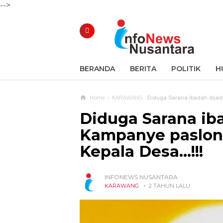
-->
BERANDA
BERITA
POLITIK
H
Home
›
KARAWANG
Diduga Sarana ibadah dijadi
Diduga Sarana ib
Kampanye paslon 
Kepala Desa...!!!
INFONEWS NUSANTARA
-
KARAWANG
2 TAHUN LALU