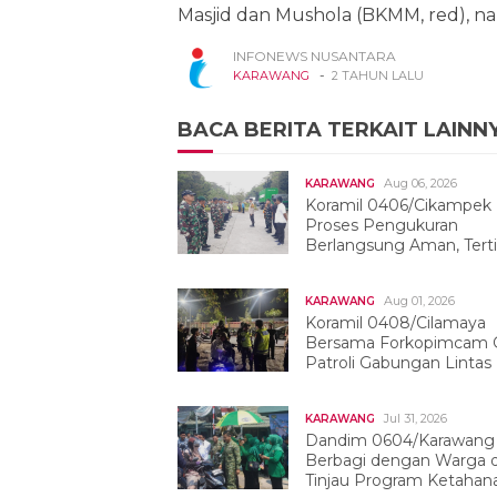
Masjid dan Mushola (BKMM, red), nam
INFONEWS NUSANTARA
-
KARAWANG
2 TAHUN LALU
BACA BERITA TERKAIT LAINN
Aug 06, 2026
KARAWANG
Koramil 0406/Cikampek
Proses Pengukuran
Berlangsung Aman, Terti
Dan Kondusif
Aug 01, 2026
KARAWANG
Koramil 0408/Cilamaya
Bersama Forkopimcam G
Patroli Gabungan Lintas
Sektor
Jul 31, 2026
KARAWANG
Dandim 0604/Karawang
Berbagi dengan Warga 
Tinjau Program Ketahan