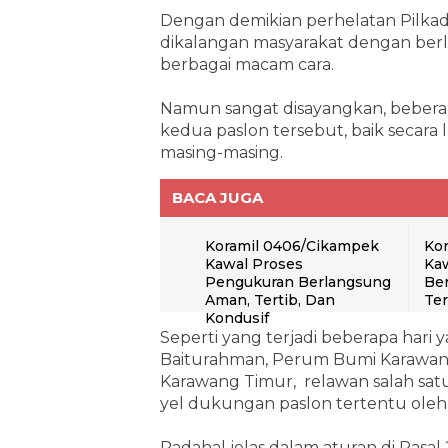
Dengan demikian perhelatan Pilkad
dikalangan masyarakat dengan ber
berbagai macam cara.
Namun sangat disayangkan, beberap
kedua paslon tersebut, baik secar
masing-masing.
BACA JUGA
Koramil 0406/Cikampek
Kor
Kawal Proses
Kaw
Pengukuran Berlangsung
Ber
Aman, Tertib, Dan
Te
Kondusif
Seperti yang terjadi beberapa hari 
Baiturahman, Perum Bumi Karawan
Karawang Timur, relawan salah sa
yel dukungan paslon tertentu oleh
Padahal jelas dalam aturan di Pasa