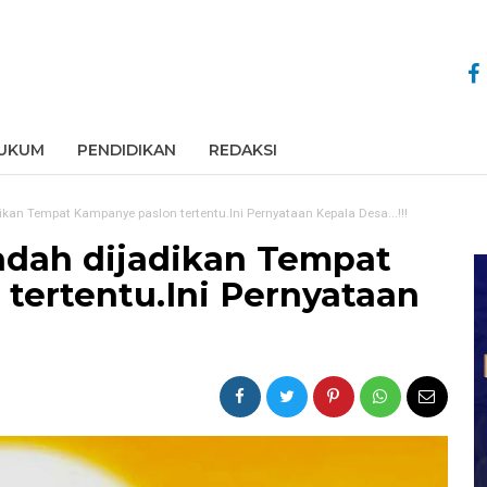
UKUM
PENDIDIKAN
REDAKSI
kan Tempat Kampanye paslon tertentu.Ini Pernyataan Kepala Desa...!!!
adah dijadikan Tempat
tertentu.Ini Pernyataan