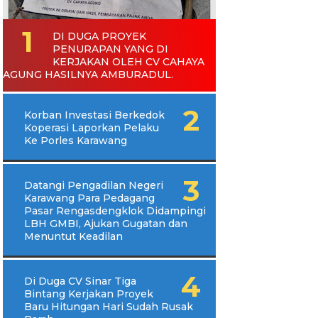
DI DUGA PROYEK
PENURAPAN YANG DI
KERJAKAN OLEH CV CAHAYA
AGUNG HASILNYA AMBURADUL.
Korban Investasi Berkedok
Koperasi Laporkan Pelaku
Ke Porles Karawang
Datangi Pengadilan Negeri
Karawang Para Pedagang
Pasar Rengasdengklok Didampingi
LBH GMBI, Ajukan Gugatan dan
Menuntut Keadilan
Di Duga CV Sinar Tiga
Bintang Kerjakan Proyek
Baru Hitungan Hari Sudah Rusak