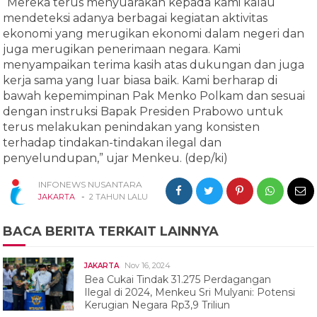
“Mereka terus menyuarakan kepada kami kalau
mendeteksi adanya berbagai kegiatan aktivitas
ekonomi yang merugikan ekonomi dalam negeri dan
juga merugikan penerimaan negara. Kami
menyampaikan terima kasih atas dukungan dan juga
kerja sama yang luar biasa baik. Kami berharap di
bawah kepemimpinan Pak Menko Polkam dan sesuai
dengan instruksi Bapak Presiden Prabowo untuk
terus melakukan penindakan yang konsisten
terhadap tindakan-tindakan ilegal dan
penyelundupan,” ujar Menkeu. (dep/ki)
INFONEWS NUSANTARA
-
JAKARTA
2 TAHUN LALU
BACA BERITA TERKAIT LAINNYA
Nov 16, 2024
JAKARTA
Bea Cukai Tindak 31.275 Perdagangan
Ilegal di 2024, Menkeu Sri Mulyani: Potensi
Kerugian Negara Rp3,9 Triliun