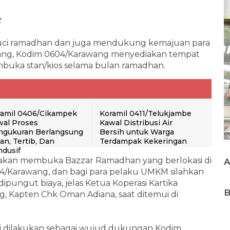
t
uci ramadhan dan juga mendukung kemajuan para
ng, Kodim 0604/Karawang menyediakan tempat
uka stan/kios selama bulan ramadhan.
ramil 0406/Cikampek
Koramil 0411/Telukjambe
wal Proses
Kawal Distribusi Air
ngukuran Berlangsung
Bersih untuk Warga
n, Tertib, Dan
Terdampak Kekeringan
dusif
akan membuka Bazzar Ramadhan yang berlokasi di
4/Karawang, dan bagi para pelaku UMKM silahkan
ipungut biaya, jelas Ketua Koperasi Kartika
B
 Kapten Chk Oman Adiana, saat ditemui di
ni dilakukan sebagai wujud dukungan Kodim