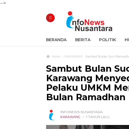
-->
BERANDA
BERITA
POLITIK
H
Home
›
KARAWANG
Sambut Bulan Suci Ramadhan, Kodim
Sambut Bulan Su
Karawang Menyed
Pelaku UMKM Me
Bulan Ramadhan
INFONEWS NUSANTARA
-
KARAWANG
1 TAHUN LALU