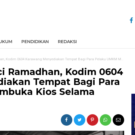
UKUM
PENDIDIKAN
REDAKSI
 0604 Karawang Menyediakan Tempat Bagi Para Pelaku UMKM Membuka Kios Selama Bulan Ramadhan
ci Ramadhan, Kodim 0604
iakan Tempat Bagi Para
mbuka Kios Selama