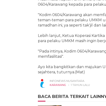
0604/Karawang kepada para pelak
"Kodim 0604/Karawang akan memfasil
teman-teman para pelaku UMKM un
ramadhan ini, ya seperti tak'jil dan 
Lebih lanjut, Ketua Koperasi Karti
para pelaku UMKM masih ingin berju
"Pada intinya, Kodim 0604/Karawan
memfasilitasi".
Ayo kita bangkitkan dan majukan 
sejahtera, tuturnya.(Mat)
INFONEWS NUSANTARA
-
KARAWANG
1 TAHUN LALU
BACA BERITA TERKAIT LAINN