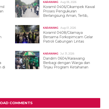
Aug 06, 2026
KARAWANG
mil
Koramil 0406/Cikampek Kawal
an
Proses Pengukuran
Berlangsung Aman, Tertib,
Dan Kondusif
Aug 01, 2026
KARAWANG
Koramil 0408/Cilamaya
h
Bersama Forkopimcam Gelar
Patroli Gabungan Lintas
Sektor
Jul 31, 2026
KARAWANG
Dandim 0604/Karawang
a
Berbagi dengan Warga dan
 di
Tinjau Program Ketahanan
Pangan
LOAD COMMENTS