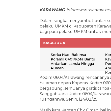
KARAWANG
, infonewsnusantara.ne
Dalam rangka menyambut bulan s
pelaku UMKM di Kabupaten Karawa
bagi para pelaku UMKM untuk memb
BACA JUGA
Serka Hudi Babinsa
Ko
Koramil 0401/Kota Bantu
Ka
Antarkan Lansia Hingga
Pe
Rumah
Ama
Kon
Kodim 0604/Karawang rencananya 
halaman depan Koperasi Kodim 060
bergabung, semuanya gratis tanpa d
Sanggabuana Kodim 0604/Karawang,
ruangannya, Senin, (24/02/25).
Masih kata Kapten Chk Oman, hal i