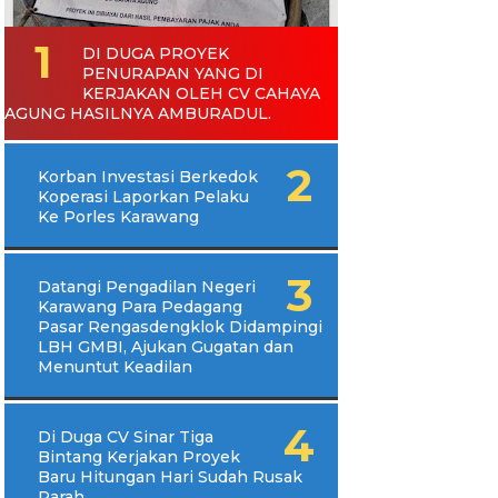
DI DUGA PROYEK
PENURAPAN YANG DI
KERJAKAN OLEH CV CAHAYA
AGUNG HASILNYA AMBURADUL.
Korban Investasi Berkedok
Koperasi Laporkan Pelaku
Ke Porles Karawang
Datangi Pengadilan Negeri
Karawang Para Pedagang
Pasar Rengasdengklok Didampingi
LBH GMBI, Ajukan Gugatan dan
Menuntut Keadilan
Di Duga CV Sinar Tiga
Bintang Kerjakan Proyek
Baru Hitungan Hari Sudah Rusak
Parah