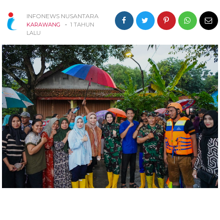
INFONEWS NUSANTARA
-
KARAWANG
1 TAHUN
LALU