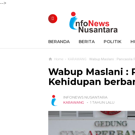
-->
BERANDA
BERITA
POLITIK
H
Home
›
KARAWANG
Wabup Maslani : Pancasila
Wabup Maslani : 
Kehidupan berba
INFONEWS NUSANTARA
-
KARAWANG
1 TAHUN LALU