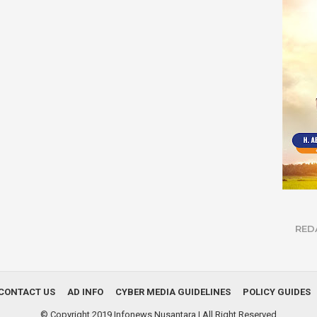
RED
CONTACT US
AD INFO
CYBER MEDIA GUIDELINES
POLICY GUIDES
© Copyright 2019
Infonews Nusantara
| All Right Reserved