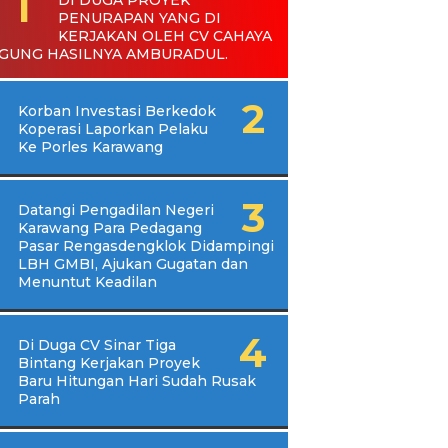
PENURAPAN YANG DI
KERJAKAN OLEH CV CAHAYA
GUNG HASILNYA AMBURADUL.
Korban Investasi Berkedok
Koperasi Laporkan Pelaku
Ke Porles Karawang
Datangi Pengadilan Negeri
Karawang Para Pedagang
Pasar Rengasdengklok Didampingi
LBH GMBI, Ajukan Gugatan dan
Menuntut Keadilan
Di Duga CV Sinar Tiga
Bintang Kerjakan Proyek
Baru Hitungan Hari Sudah Rusak
Parah