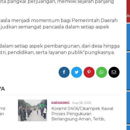
ta pangkal perjuangan, memiliki sejarah panjang
A
asila menjadi momentum bagi Pemerintah Daerah
dkan semangat pancasila dalam setiap aspek
 dalam setiap aspek pembangunan, dari desa hingga
stri, pendidikan, serta layanan publik"pungkasnya.
YA
Aug 06, 2026
KARAWANG
mil
Koramil 0406/Cikampek Kawal
an
Proses Pengukuran
Berlangsung Aman, Tertib,
Dan Kondusif