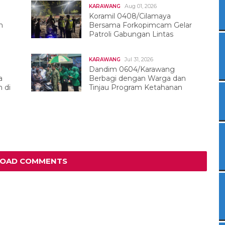
Aug 01, 2026
KARAWANG
Koramil 0408/Cilamaya
h
Bersama Forkopimcam Gelar
Patroli Gabungan Lintas
Sektor
Jul 31, 2026
KARAWANG
Dandim 0604/Karawang
a
Berbagi dengan Warga dan
 di
Tinjau Program Ketahanan
Pangan
LOAD COMMENTS