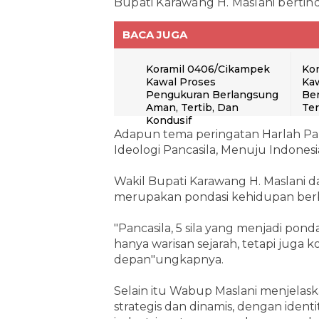
Bupati Karawang H. Maslani bertin
BACA JUGA
Koramil 0406/Cikampek
Kor
Kawal Proses
Kaw
Pengukuran Berlangsung
Ber
Aman, Tertib, Dan
Te
Kondusif
Adapun tema peringatan Harlah Pa
Ideologi Pancasila, Menuju Indonesi
Wakil Bupati Karawang H. Maslani
merupakan pondasi kehidupan ber
"Pancasila, 5 sila yang menjadi pon
hanya warisan sejarah, tetapi juga
depan"ungkapnya.
Selain itu Wabup Maslani menjelas
strategis dan dinamis, dengan ident