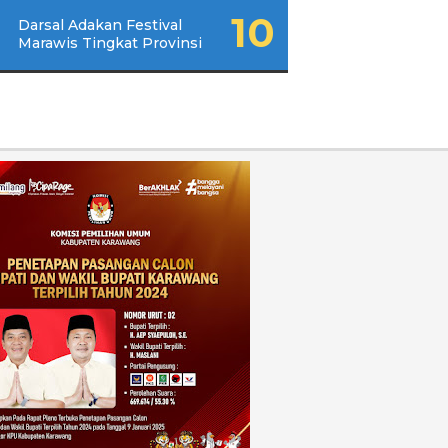
Darsal Adakan Festival
Marawis Tingkat Provinsi