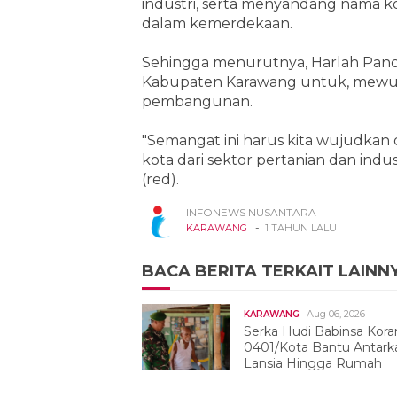
industri, serta menyandang nama ko
dalam kemerdekaan.
Sehingga menurutnya, Harlah Panc
Kabupaten Karawang untuk, mewuju
pembangunan.
"Semangat ini harus kita wujudkan
kota dari sektor pertanian dan indu
(red).
INFONEWS NUSANTARA
-
KARAWANG
1 TAHUN LALU
BACA BERITA TERKAIT LAINN
Aug 06, 2026
KARAWANG
Serka Hudi Babinsa Kora
0401/Kota Bantu Antark
Lansia Hingga Rumah