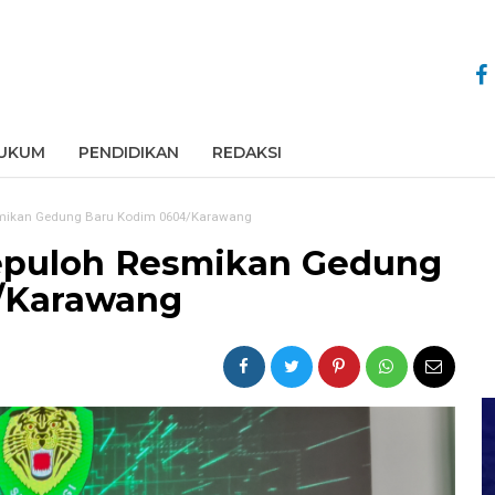
UKUM
PENDIDIKAN
REDAKSI
smikan Gedung Baru Kodim 0604/Karawang
aepuloh Resmikan Gedung
/Karawang