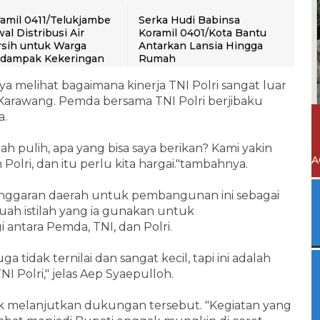
amil 0411/Telukjambe
Serka Hudi Babinsa
al Distribusi Air
Koramil 0401/Kota Bantu
sih untuk Warga
Antarkan Lansia Hingga
rdampak Kekeringan
Rumah
aya melihat bagaimana kinerja TNI Polri sangat luar
 Karawang. Pemda bersama TNI Polri berjibaku
a.
h pulih, apa yang bisa saya berikan? Kami yakin
A
Polri, dan itu perlu kita hargai."tambahnya.
ggaran daerah untuk pembangunan ini sebagai
uah istilah yang ia gunakan untuk
antara Pemda, TNI, dan Polri.
a tidak ternilai dan sangat kecil, tapi ini adalah
NI Polri," jelas Aep Syaepulloh.
 melanjutkan dukungan tersebut. "Kegiatan yang