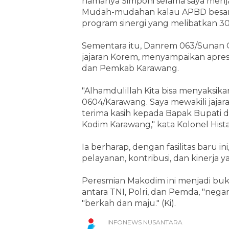
namanya Simponi selama saya menja
Mudah-mudahan kalau APBD besar, 
program sinergi yang melibatkan 30
Sementara itu, Danrem 063/Sunan G
jajaran Korem, menyampaikan apresi
dan Pemkab Karawang.
"Alhamdulillah Kita bisa menyaksi
0604/Karawang. Saya mewakili jaj
terima kasih kepada Bapak Bupati d
Kodim Karawang," kata Kolonel Hista
Ia berharap, dengan fasilitas baru
pelayanan, kontribusi, dan kinerja 
Peresmian Makodim ini menjadi buk
antara TNI, Polri, dan Pemda, "neg
"berkah dan maju." (Ki).
INFONEWS NUSANTARA