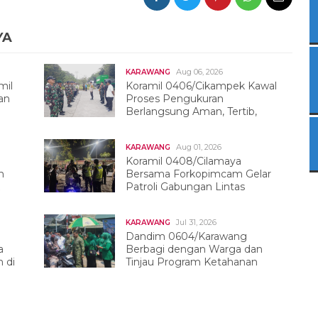
YA
Aug 06, 2026
KARAWANG
mil
Koramil 0406/Cikampek Kawal
an
Proses Pengukuran
Berlangsung Aman, Tertib,
Dan Kondusif
Aug 01, 2026
KARAWANG
Koramil 0408/Cilamaya
h
Bersama Forkopimcam Gelar
Patroli Gabungan Lintas
Sektor
Jul 31, 2026
KARAWANG
Dandim 0604/Karawang
a
Berbagi dengan Warga dan
 di
Tinjau Program Ketahanan
Pangan