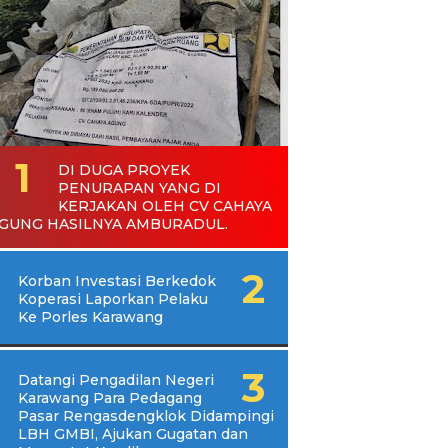
DI DUGA PROYEK
PENURAPAN YANG DI
KERJAKAN OLEH CV CAHAYA
GUNG HASILNYA AMBURADUL.
Korban Investasi Berkedok
Koperasi Laporkan Pelaku
Ke Porles Karawang
Datangi Pengadilan Negeri
Karawang Para Pedagang
Pasar Rengasdengklok Didampingi
LBH GMBI, Ajukan Gugatan dan