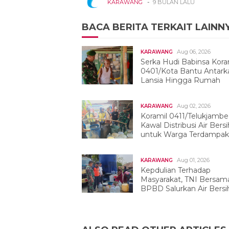
-
KARAWANG
9 BULAN LALU
BACA BERITA TERKAIT LAINN
Aug 06, 2026
KARAWANG
Serka Hudi Babinsa Kora
0401/Kota Bantu Antark
Lansia Hingga Rumah
Aug 02, 2026
KARAWANG
Koramil 0411/Telukjambe
Kawal Distribusi Air Bersi
untuk Warga Terdampak
Kekeringan
Aug 01, 2026
KARAWANG
Kepdulian Terhadap
Masyarakat, TNI Bersam
BPBD Salurkan Air Bersih
Tegalwaru