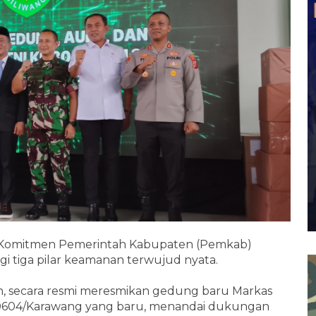
Komitmen Pemerintah Kabupaten (Pemkab)
 tiga pilar keamanan terwujud nyata.
h, secara resmi meresmikan gedung baru Markas
) 0604/Karawang yang baru, menandai dukungan