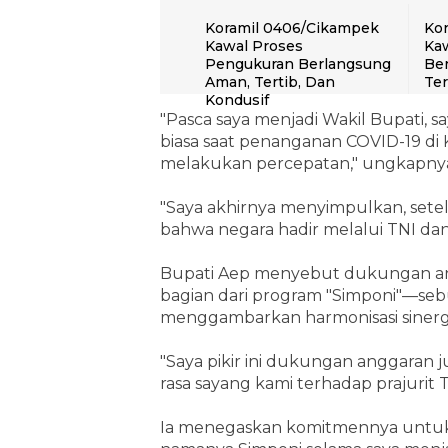
Koramil 0406/Cikampek
Kor
Kawal Proses
Kaw
Pengukuran Berlangsung
Ber
Aman, Tertib, Dan
Te
Kondusif
"Pasca saya menjadi Wakil Bupati, s
biasa saat penanganan COVID-19 di
melakukan percepatan," ungkapny
"Saya akhirnya menyimpulkan, setela
bahwa negara hadir melalui TNI dan 
Bupati Aep menyebut dukungan an
bagian dari program "Simponi"—seb
menggambarkan harmonisasi sinergi 
"Saya pikir ini dukungan anggaran jug
rasa sayang kami terhadap prajurit T
Ia menegaskan komitmennya untuk