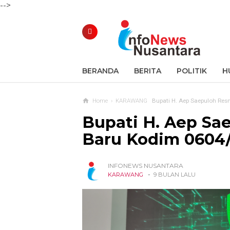
-->
BERANDA
BERITA
POLITIK
H
Home
›
KARAWANG
Bupati H. Aep Saepuloh Re
Bupati H. Aep S
Baru Kodim 0604
INFONEWS NUSANTARA
-
KARAWANG
9 BULAN LALU