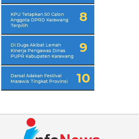
KPU Tetapkan 50 Calon
Anggota DPRD Karawang
Terpilih
Di Duga Akibat Lemah
Kinerja Pengawas Dinas
PUPR Kabupaten Karawang
Darsal Adakan Festival
Marawis Tingkat Provinsi