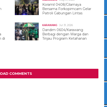
Koramil 0408/Cilamaya
h
Bersama Forkopimcam Gelar
Patroli Gabungan Lintas
Sektor
Jul 31, 2026
KARAWANG
Dandim 0604/Karawang
a
Berbagi dengan Warga dan
 di
Tinjau Program Ketahanan
Pangan
LOAD COMMENTS