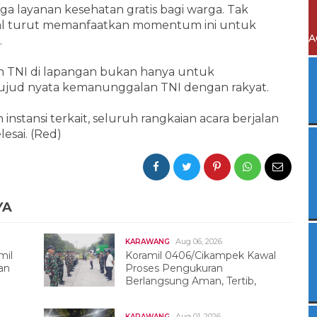
ga layanan kesehatan gratis bagi warga. Tak
okal turut memanfaatkan momentum ini untuk
A
.
n TNI di lapangan bukan hanya untuk
wujud nyata kemanunggalan TNI dengan rakyat.
instansi terkait, seluruh rangkaian acara berjalan
lesai. (Red)
YA
Aug 06, 2026
KARAWANG
mil
Koramil 0406/Cikampek Kawal
an
Proses Pengukuran
Berlangsung Aman, Tertib,
Dan Kondusif
Aug 01, 2026
KARAWANG