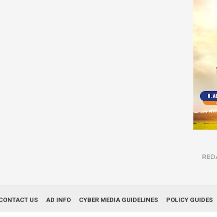
RED
CONTACT US
AD INFO
CYBER MEDIA GUIDELINES
POLICY GUIDES
© Copyright 2019
Infonews Nusantara
| All Right Reserved