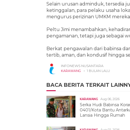
Selain urusan adminduk, tersedia ju
ketinggalan, para pelaku usaha l
mengurus perizinan UMKM mereka
Peltu Jimi menambahkan, kehadira
pengamanan, tetapi juga sebagai 
Berkat pengawalan dari babinsa dan 
tertib, aman, dan kondusif hingga se
INFONEWS NUSANTARA
-
KARAWANG
1 BULAN LALU
BACA BERITA TERKAIT LAINN
Aug 06, 2026
KARAWANG
Serka Hudi Babinsa Kora
0401/Kota Bantu Antark
Lansia Hingga Rumah
Aug 02, 2026
KARAWANG