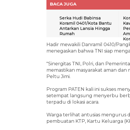
BACA JUGA
Serka Hudi Babinsa
Ko
Koramil 0401/Kota Bantu
Ka
Antarkan Lansia Hingga
Pe
Rumah
Ama
Kon
Hadir mewakili Danramil 0410/Pangk
menegaskan bahwa TNI siap mengaw
"Sinergitas TNI, Polri, dan Pemerin
memastikan masyarakat aman dan ny
Peltu Jimi.
Program PATEN kali ini sukses meny
setempat langsung menyerbu berbag
terpadu di lokasi acara.
Warga terlihat antusias mengurus 
pembuatan KTP, Kartu Keluarga (KK)