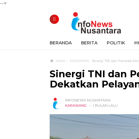
-->
BERANDA
BERITA
POLITIK
H
Home
›
KARAWANG
Sinergi TNI dan Pemkab Ka
Sinergi TNI dan
Dekatkan Pelaya
INFONEWS NUSANTARA
-
KARAWANG
1 BULAN LALU