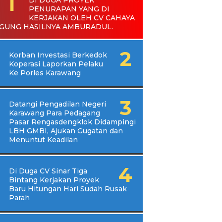
PENURAPAN YANG DI
KERJAKAN OLEH CV CAHAYA
GUNG HASILNYA AMBURADUL.
Korban Investasi Berkedok
Koperasi Laporkan Pelaku
Ke Porles Karawang
Datangi Pengadilan Negeri
Karawang Para Pedagang
Pasar Rengasdengklok Didampingi
LBH GMBI, Ajukan Gugatan dan
Menuntut Keadilan
Di Duga CV Sinar Tiga
Bintang Kerjakan Proyek
Baru Hitungan Hari Sudah Rusak
Parah