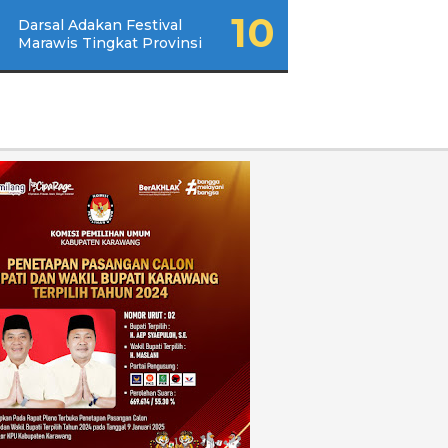
Darsal Adakan Festival
Marawis Tingkat Provinsi